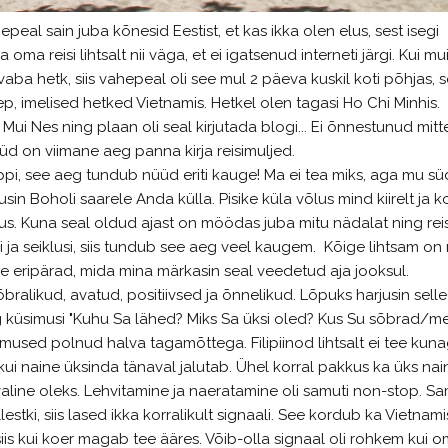
peal sain juba kõnesid Eestist, et kas ikka olen elus, sest isegi
 oma reisi lihtsalt nii väga, et ei igatsenud interneti järgi. Kui mu
ba hetk, siis vahepeal oli see mul 2 päeva kuskil koti põhjas, s
ep, imelised hetked Vietnamis. Hetkel olen tagasi Ho Chi Minhis.
 Nes ning plaan oli seal kirjutada blogi... Ei õnnestunud mitt
üd on viimane aeg panna kirja reisimuljed.
Appi, see aeg tundub nüüd eriti kauge! Ma ei tea miks, aga mu s
sin Boholi saarele Anda külla. Pisike küla võlus mind kiirelt ja 
us. Kuna seal oldud ajast on möödas juba mitu nädalat ning reis
i ja seiklusi, siis tundub see aeg veel kaugem. Kõige lihtsam on
nide eripärad, mida mina märkasin seal veedetud aja jooksul.
õbralikud, avatud, positiivsed ja õnnelikud. Lõpuks harjusin sell
aeg küsimusi "Kuhu Sa lähed? Miks Sa üksi oled? Kus Su sõbrad/m
mused polnud halva tagamõttega. Filipiinod lihtsalt ei tee kuna
kui naine üksinda tänaval jalutab. Ühel korral pakkus ka üks nai
aline oleks. Lehvitamine ja naeratamine oli samuti non-stop. S
tki, siis lased ikka korralikult signaali. See kordub ka Vietnami
 siis kui koer magab tee ääres. Võib-olla signaal oli rohkem kui 