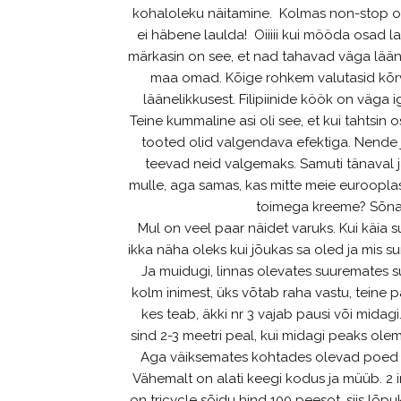
kohaloleku näitamine. Kolmas non-stop on
ei häbene laulda! Oiiiii kui mööda osad 
märkasin on see, et nad tahavad väga läänel
maa omad. Kõige rohkem valutasid kõrvad
läänelikkusest. Filipiinide köök on väga iga
Teine kummaline asi oli see, et kui tahtsin o
tooted olid valgendava efektiga. Nende j
teevad neid valgemaks. Samuti tänaval j
mulle, aga samas, kas mitte meie eurooplas
toimega kreeme? Sõnad 
Mul on veel paar näidet varuks. Kui käia su
ikka näha oleks kui jõukas sa oled ja mis s
Ja muidugi, linnas olevates suuremates s
kolm inimest, üks võtab raha vastu, teine pa
kes teab, äkki nr 3 vajab pausi või midag
sind 2-3 meetri peal, kui midagi peaks olem
Aga väiksemates kohtades olevad poed o
Vähemalt on alati keegi kodus ja müüb. 2 in
on tricycle sõidu hind 100 peesot, siis lõp