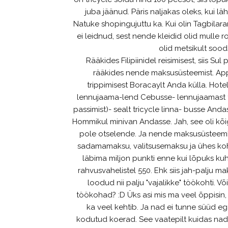
juba jäänud. Päris naljakas oleks, kui
Natuke shopingujuttu ka. Kui olin Tagbilaran
ei leidnud, sest nende kleidid olid mulle 
olid metsikult sood
Rääkides Filipiinidel reisimisest, siis S
rääkides nende maksusüsteemist. Ap
trippimisest Boracaylt Anda külla. Hote
lennujaama-lend Cebusse- lennujaamast t
passimist)- sealt tricycle linna- busse And
Hommikul minivan Andasse. Jah, see oli kõig
pole otselende. Ja nende maksusüsteem!! 
sadamamaksu, valitsusemaksu ja ühes koha
läbima miljon punkti enne kui lõpuks kuh
rahvusvahelistel 550. Ehk siis jah-palju ma
loodud nii palju "vajalikke" töökohti. Või
töökohad? :D Üks asi mis ma veel õppisin,
ka veel kehtib. Ja nad ei tunne süüd eg
kodutud koerad. See vaatepilt kuidas nad 