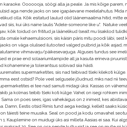
 karaoke. Ooooooja, söögi alla ja peale. Ja mis kõige parem, 
laulsid aga nende jaoks on see igapäevane meelelahutus. Mida
ikud olla. Kõik esitatud laulud olid läänemaailma hitid, mitte 
 siis, kui üks naine laulis "Adele-someone like u". Natuke vee
v, kõik toidud on frititud ja läänelikud (sealt mu lisakilod tulidki
sta omale kehaemulsiooni, siis käisin päris mitu poodi läbi, sest 
aoks on väga olulised ilutooted valged pulbrid ja kõik asjad, m
alutamine vihmavarju/päikesevarjuga. Alguses tundus see imeli
ed ei prae end solaariumilampide all ja kasuta erineva pruunis
kohanemine ja tolerantsus sobivad siia hästi.
uremates supermarketites, siis nad teibivad tšeki kilekoti külge.
umma eest ostsid? Pole veel selgusele jõudnud, miks nad nii tee
upermarketites ei tee nad samuti midagi üksi. Kassas on vähema
kib ja kolmas teibib tšeki koti külge. Vahel on isegi rohkem inim
i. Sama on poes sees, igas vahekäigus on 2 inimest, kes abistav
a. Damn, Eestis otsid Rimis tund aega kedagi, kellelt saaks küsid
n täiesti teine muusika. Seal on pood ja kodu omavahel seotu
 1. Kauplemine on muidugi üks asi milleta Aasias ei saa. Kui algs
uks maksad 20. See on osa nende kultuurist ja see on mulle nii k