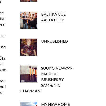
a
ide
BALTIKA UUE
isin
AASTA PIDU!
pea
ris,
UNPUBLISHED
ning
 Üks
li
SUUR GIVEAWAY-
s on
MAKEUP
BRUSHES BY
asi
SAM & NIC
kord
CHAPMAN!
mu
MY NEW HOME