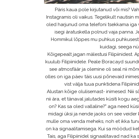
Päris kaua pole kirjutanud või mis? Vahe
Instagramis oli vaikus. Tegelikult nautisin ma
oled harjunud oma telefoni tsekkama iga va
isegi äratuskella polnud vaja panna. J
Hommikul lõppes mu puhkus puhkusest Mui
kuidagi, seega nü
Kõigepealt jagan mälestusi Filipiinidest. 
kuulub Filipiinidele. Peale Boracayd suundu
see atmosfäär ja olemine oli seal nii mõn
olles on iga päev täis uusi põnevaid inimes
vist välja tuua punktidena Filipii
Alustan kõige olulisemast- inimesed. Niii s
nii ära, et tänaval jalutades küsiti kogu 
on? Kas sa oled vallaline?" aga need küsi
midagi üksi ja nende jaoks on see veider 
mulle oma venda meheks, noh et ikka turv
on ka signaalitamisega. Kui sa möödud kelles
Tais, aga Filipiinidel signaalitavad nad ka