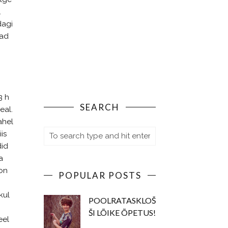
.
dagi
nad
3 h
SEARCH
eal.
ahel
is
did
a
 on
POPULAR POSTS
kul
POOLRATASKLOŠ
ŠI LÕIKE ÕPETUS!
eel