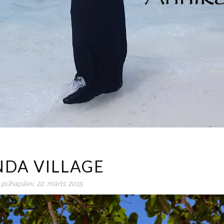
NDA VILLAGE
pühapäev, 22. märts 2015