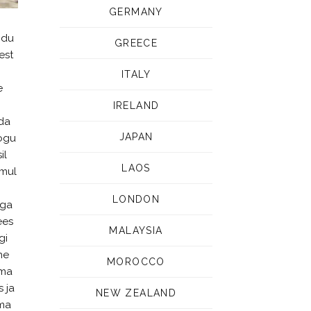
GERMANY
idu
GREECE
est
ITALY
e
IRELAND
üda
JAPAN
kogu
il
LAOS
 mul
LONDON
ega
ees
MALAYSIA
gi
ne
MOROCCO
ama
s ja
NEW ZEALAND
oma