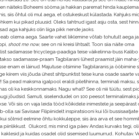
 lähen näiteks Boheemi sööma ja hakkan paremat hinda kauplema
is, siis õhtul oli mul aega, et ostukeskust külastada. Kahjuks mi
rohkem kui pikad pluusid. Oleks tahtnud igast asju osta, sest hin
sad aga kahjuks olin liiga pikk nende jaoks.
ul peab olema aega. Saarte vahel liiklemine võtab tohutult aega ja
ppi,
shoot me now
, see on nii kreisi lihtsalt. Toon siia näite oma
llist sadamasse tricyclega-paadiga teise väikelinna-buss Kalibo
akso sadamasse-praam Tagbilarani (ühest praamist jäin maha-
asse enam ei läinud. Majutuse otsimine Tagbilaranis ja ööbimine s
e kiirem viis jõuda ühest sihtpunktist teise kuna osade saarte v
Sa pead maksma igalpool eraldi piletihinna, terminali maksu, si
s oli ka keskkonnamaks. Nagu what? See oli niii tüütu, sest pi
ugi jõudsid. Samuti, siselendudel on 100 peesot terminalimaks j
kse. Või siis on vaja leida tööd kõikidele inimestele ja seepärast
b-olla sai Savisaar Filipiinidelt inspiratsiooni kui lõi bussisaatjate
 kui sõlmid eelmine õhtu kokkuleppe, siis ära arva et see hommi
a piinlikkust. Olukord, mis mind iga päev Andas kurvaks tegi, oli
kaklesid ja kuidas osadel olid sisemised luumurrud.. Kohutav. V