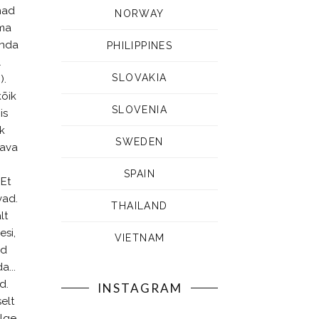
nad
NORWAY
 ma
enda
PHILIPPINES
l
SLOVAKIA
).
kõik
SLOVENIA
is
k
SWEDEN
tava
SPAIN
 Et
vad.
THAILAND
lt
esi,
VIETNAM
ad
a...
d.
INSTAGRAM
elt
ülge