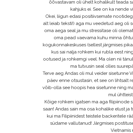
õõvastavam oli ühelt kohalikult teada sa
kahjuks ei. See on ka nende v
Okei, liigun edasi positiivsemate nootidega
alt leiab teksti!) aga mu veedetud aeg oli se
oma aega seal ja mu stressitase oli olema
oma pead vaevama kuhu minna õhtul. 
kogukonnakeskuses (sellest järgmises pikas
kus sai nalja rohkem kui rubla eest nin
ootused ja rohkemgi veel. Ma olen nii tänu
ma tutvusin seal olles suurep
Terve aeg Andas oli mul veider sisetunne 
päev enne otsustasin, et see on lihtsalt 
võib-olla see hoopis hea sisetunne ning ma 
mul ühtteist
Kõige rohkem igatsen ma aga filipiinode sõ
saan! Andas sain ma osa kohalike elust ja t
kui ma Filipiinidest teistele backeritele rä
südame vallutanud! Järgmises postituse
Vietnamis 