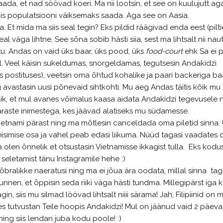
ada, et nad söövad koeri. Ma nii lootsin, et see on kuulujutt ag
iis populatsiooni väiksemaks saada. Aga see on Aasia.
. Et mida ma siis seal tegin? Eks pildid räägivad enda eest (pilt
al väga lihtne. See sõna sobib hästi siia, sest ma lihtsalt nii naut
tu. Andas on vaid üks baar, üks pood, üks
food-court
ehk Sa ei 
Veel käisin sukeldumas, snorgeldamas, tegutsesin Andakidzi
 postituses), veetsin oma õhtud kohalike ja paari backeriga baa
g avastasin uusi põnevaid sihtkohti. Mu aeg Andas täitis kõik mu
lik, et mul avanes võimalus kaasa aidata Andakidzi tegevusele 
äraste inimestega, kes jäävad alatiseks mu südamesse.
Vietnami pärast ning ma mõtlesin canceldada oma piletid sinna.
reisimise osa ja vahel peab edasi liikuma. Nüüd tagasi vaadates o
olen õnnelik et otsustasin Vietnamisse ikkagist tulla. Eks kodu
 seletamist tänu Instagramile hehe :)
bralikke naeratusi ning ma ei jõua ära oodata, millal sinna tag
unnen, et õppisin seda riiki väga hästi tundma. Millegipärst iga 
ägin, siis mu silmad löövad lihtsalt niiii särama! Jah, Filipiinid on 
s tutvustan Teile hoopis Andakidzi! Mul on jäänud vaid 2 päeva
ning siis lendan juba kodu poole! :)