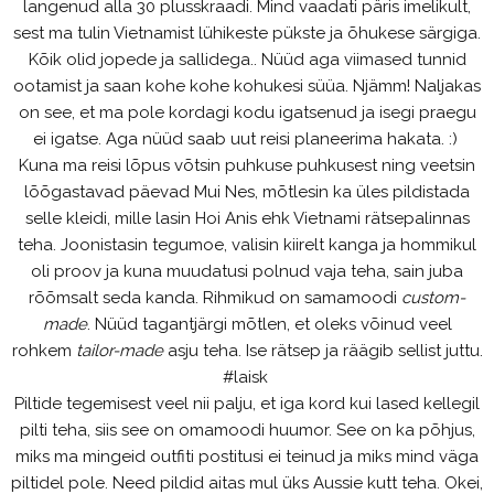
langenud alla 30 plusskraadi. Mind vaadati päris imelikult,
sest ma tulin Vietnamist lühikeste pükste ja õhukese särgiga.
Kõik olid jopede ja sallidega.. Nüüd aga viimased tunnid
ootamist ja saan kohe kohe kohukesi süüa. Njämm! Naljakas
on see, et ma pole kordagi kodu igatsenud ja isegi praegu
ei igatse. Aga nüüd saab uut reisi planeerima hakata. :)
Kuna ma reisi lõpus võtsin puhkuse puhkusest ning veetsin
lõõgastavad päevad Mui Nes, mõtlesin ka üles pildistada
selle kleidi, mille lasin Hoi Anis ehk Vietnami rätsepalinnas
teha. Joonistasin tegumoe, valisin kiirelt kanga ja hommikul
oli proov ja kuna muudatusi polnud vaja teha, sain juba
rõõmsalt seda kanda. Rihmikud on samamoodi
custom-
made
. Nüüd tagantjärgi mõtlen, et oleks võinud veel
rohkem
tailor-made
asju teha. Ise rätsep ja räägib sellist juttu.
#laisk
Piltide tegemisest veel nii palju, et iga kord kui lased kellegil
pilti teha, siis see on omamoodi huumor. See on ka põhjus,
miks ma mingeid outfiti postitusi ei teinud ja miks mind väga
piltidel pole. Need pildid aitas mul üks Aussie kutt teha. Okei,