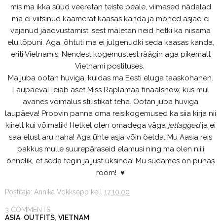
mis ma ikka süüd veeretan teiste peale, viimased nädalad
ma ei viitsinud kaamerat kaasas kanda ja mõned asjad ei
vajanud jäädvustamist, sest mäletan neid hetki ka niisama
elu lõpuni. Aga, õhtuti ma ei julgenudki seda kaasas kanda,
eriti Vietnamis. Nendest kogemustest räägin aga pikemalt
Vietnami postituses.
Ma juba ootan huviga, kuidas ma Eesti eluga taaskohanen.
Laupäeval leiab aset Miss Raplamaa finaalshow, kus mul
avanes võimalus stilistikat teha. Ootan juba huviga
laupäeva! Proovin panna oma reisikogemused ka siia kirja nii
kiirelt kui võimalik! Hetkel olen omadega väga
jetlagged
ja ei
saa elust aru haha! Aga ühte asja võin öelda. Mu Aasia reis
pakkus mulle suurepäraseid elamusi ning ma olen niiii
õnnelik, et seda tegin ja just üksinda! Mu südames on puhas
rõõm!
♥
Postitaja:
Annika Vokksepp
kell
17:10:00
3 COMMENTS
ASIA
,
OUTFITS
,
VIETNAM