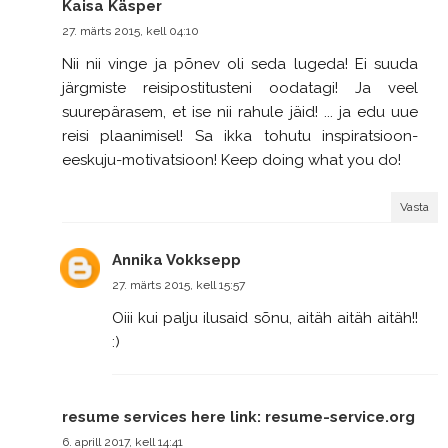
Kaisa Käsper
27. märts 2015, kell 04:10
Nii nii vinge ja põnev oli seda lugeda! Ei suuda
järgmiste reisipostitusteni oodatagi! Ja veel
suurepärasem, et ise nii rahule jäid! ... ja edu uue
reisi plaanimisel! Sa ikka tohutu inspiratsioon-
eeskuju-motivatsioon! Keep doing what you do!
Vasta
Annika Vokksepp
27. märts 2015, kell 15:57
Oiii kui palju ilusaid sõnu, aitäh aitäh aitäh!!
:)
resume services here link: resume-service.org
6. aprill 2017, kell 14:41