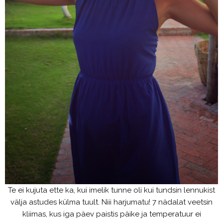
Te ei kujuta ette ka, kui imelik tunne oli kui tundsin lennukist
välja astudes külma tuult. Niii harjumatu! 7 nädalat veetsin
kliimas, kus iga päev paistis päike ja temperatuur ei