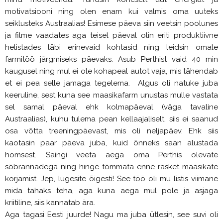
motivatsiooni ning olen enam kui valmis oma uuteks
seiklusteks Austraalias! Esimese päeva siin veetsin poolunes
ja filme vaadates aga teisel päeval olin eriti produktiivne
helistades läbi erinevaid kohtasid ning leidsin omale
farmitöö järgmiseks päevaks. Asub Perthist vaid 40 min
kaugusel ning mul ei ole kohapeal autot vaja, mis tähendab
et ei pea selle jamaga tegelema. Algus oli natuke juba
keeruline, sest kuna see maasikafarm unustas mulle vastata
sel samal päeval ehk kolmapäeval (väga tavaline
Austraalias), kuhu tulema pean kellaajaliselt, siis ei saanud
osa võtta treeningpäevast, mis oli neljapäev. Ehk siis
kaotasin paar päeva juba, kuid õnneks saan alustada
homsest. Saingi veeta aega oma Perthis olevate
sõbrannadega ning hinge tõmmata enne rasket maasikate
korjamist. Jep, lugesite õigesti! See töö oli mu listis viimane
mida tahaks teha, aga kuna aega mul pole ja asjaga
kriitiline, siis kannatab ära.
Aga tagasi Eesti juurde! Nagu ma juba ütlesin, see suvi oli