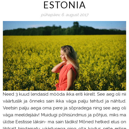
ESTONIA
pühapäev, 6. august 2017
Need 3 kuud lendasid mööda ikka eriti kiirelt. See aeg oli nii
väärtuslik ja õnneks sain ikka väga palju tehtud ja nähtud.
Veetsin palju aega oma pere ja sõpradega ning see aeg oli
väga meeldejääv! Muidugi põhisündmus ja põhjus, miks ma
üldse Eestisse läksin- ma sain tädiks! Mõned hetked elus on
lihtsalt hindamatu väärtusega ning olla kodus selle erilise