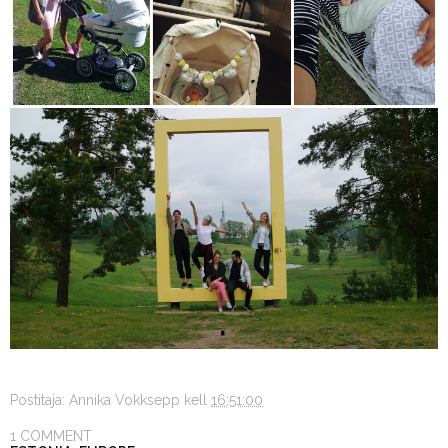
Postitaja:
Annika Vokksepp
kell
16:51:00
1 COMMENT