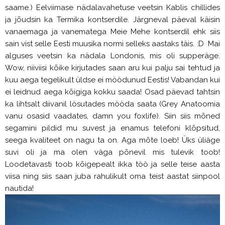
saame.) Eelviimase nädalavahetuse veetsin Kablis chillides
ja jõudsin ka Termika kontserdile. Järgneval päeval käisin
vanaemaga ja vanematega Meie Mehe kontserdil ehk siis
sain vist selle Eesti muusika normi selleks aastaks täis. :D Mai
alguses veetsin ka nädala Londonis, mis oli supperäge.
Wow, niiviisi kõike kirjutades saan aru kui palju sai tehtud ja
kuu aega tegelikult üldse ei möödunud Eestis! Vabandan kui
ei leidnud aega kõigiga kokku saada! Osad päevad tahtsin
ka lihtsalt diivanil lösutades mööda saata (Grey Anatoomia
vanu osasid vaadates, damn you foxlife). Siin siis mõned
segamini pildid mu suvest ja enamus telefoni klõpsitud,
seega kvaliteet on nagu ta on. Aga mõte loeb! Üks üliäge
suvi oli ja ma olen väga põnevil mis tulevik toob!
Loodetavasti toob kõigepealt ikka töö ja selle teise aasta
viisa ning siis saan juba rahulikult oma teist aastat siinpool
nautida!