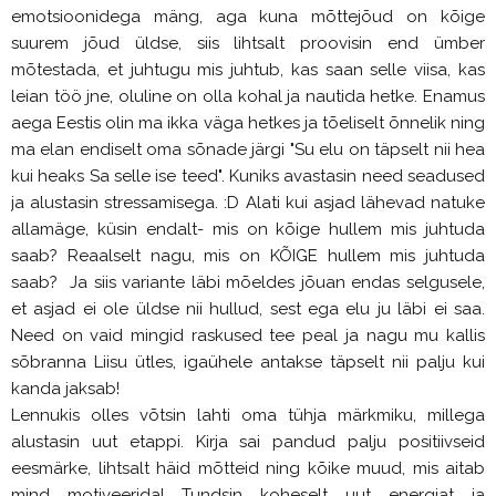
emotsioonidega mäng, aga kuna mõttejõud on kõige
suurem jõud üldse, siis lihtsalt proovisin end ümber
mõtestada, et juhtugu mis juhtub, kas saan selle viisa, kas
leian töö jne, oluline on olla kohal ja nautida hetke. Enamus
aega Eestis olin ma ikka väga hetkes ja tõeliselt õnnelik ning
ma elan endiselt oma sõnade järgi "Su elu on täpselt nii hea
kui heaks Sa selle ise teed". Kuniks avastasin need seadused
ja alustasin stressamisega. :D Alati kui asjad lähevad natuke
allamäge, küsin endalt- mis on kõige hullem mis juhtuda
saab? Reaalselt nagu, mis on KÕIGE hullem mis juhtuda
saab? Ja siis variante läbi mõeldes jõuan endas selgusele,
et asjad ei ole üldse nii hullud, sest ega elu ju läbi ei saa.
Need on vaid mingid raskused tee peal ja nagu mu kallis
sõbranna Liisu ütles, igaühele antakse täpselt nii palju kui
kanda jaksab!
Lennukis olles võtsin lahti oma tühja märkmiku, millega
alustasin uut etappi. Kirja sai pandud palju positiivseid
eesmärke, lihtsalt häid mõtteid ning kõike muud, mis aitab
mind motiveerida! Tundsin koheselt uut energiat ja