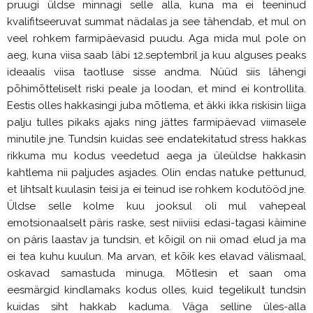
pruugi üldse minnagi selle alla, kuna ma ei teeninud
kvalifitseeruvat summat nädalas ja see tähendab, et mul on
veel rohkem farmipäevasid puudu. Aga mida mul pole on
aeg, kuna viisa saab läbi 12.septembril ja kuu alguses peaks
ideaalis viisa taotluse sisse andma. Nüüd siis lähengi
põhimõtteliselt riski peale ja loodan, et mind ei kontrollita.
Eestis olles hakkasingi juba mõtlema, et äkki ikka riskisin liiga
palju tulles pikaks ajaks ning jättes farmipäevad viimasele
minutile jne. Tundsin kuidas see endatekitatud stress hakkas
rikkuma mu kodus veedetud aega ja üleüldse hakkasin
kahtlema nii paljudes asjades. Olin endas natuke pettunud,
et lihtsalt kuulasin teisi ja ei teinud ise rohkem kodutööd jne.
Üldse selle kolme kuu jooksul oli mul vahepeal
emotsionaalselt päris raske, sest niiviisi edasi-tagasi käimine
on päris laastav ja tundsin, et kõigil on nii omad elud ja ma
ei tea kuhu kuulun. Ma arvan, et kõik kes elavad välismaal,
oskavad samastuda minuga. Mõtlesin et saan oma
eesmärgid kindlamaks kodus olles, kuid tegelikult tundsin
kuidas siht hakkab kaduma. Väga selline üles-alla