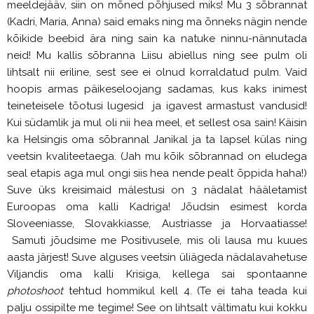
meeldejääv, siin on mõned põhjused miks! Mu 3 sõbrannat
(Kadri, Maria, Anna) said emaks ning ma õnneks nägin nende
kõikide beebid ära ning sain ka natuke ninnu-nännutada
neid! Mu kallis sõbranna Liisu abiellus ning see pulm oli
lihtsalt nii eriline, sest see ei olnud korraldatud pulm. Vaid
hoopis armas päikeseloojang sadamas, kus kaks inimest
teineteisele tõotusi lugesid ja igavest armastust vandusid!
Kui südamlik ja mul oli nii hea meel, et sellest osa sain! Käisin
ka Helsingis oma sõbrannal Janikal ja ta lapsel külas ning
veetsin kvaliteetaega. (Jah mu kõik sõbrannad on eludega
seal etapis aga mul ongi siis hea nende pealt õppida haha!)
Suve üks kreisimaid mälestusi on 3 nädalat hääletamist
Euroopas oma kalli Kadriga! Jõudsin esimest korda
Sloveeniasse, Slovakkiasse, Austriasse ja Horvaatiasse!
Samuti jõudsime me Positivusele, mis oli lausa mu kuues
aasta järjest! Suve alguses veetsin üliägeda nädalavahetuse
Viljandis oma kalli Krisiga, kellega sai spontaanne
photoshoot
tehtud hommikul kell 4. (Te ei taha teada kui
palju ossipilte me tegime! See on lihtsalt vältimatu kui kokku