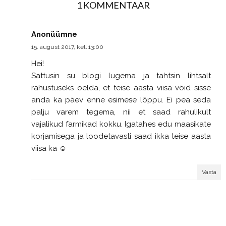
1 KOMMENTAAR
Anonüümne
15. august 2017, kell 13:00
Hei!
Sattusin su blogi lugema ja tahtsin lihtsalt
rahustuseks öelda, et teise aasta viisa võid sisse
anda ka päev enne esimese lõppu. Ei pea seda
palju varem tegema, nii et saad rahulikult
vajalikud farmikad kokku. Igatahes edu maasikate
korjamisega ja loodetavasti saad ikka teise aasta
viisa ka ☺
Vasta