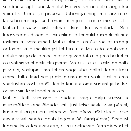
sündmuse ajal- unustamatu! Ma veetsin nii palju aega kui
võimalik Janne ja pisikese Rubeniga ning ma arvan et
lapsehoidmisega küll enam mingeid probleeme ei tule.
Mähkut oskaks vist silmad kinni ka vahetada! See
koosveedetud aeg oli nii eriline ja lennukile minek oli 10x
raskem kui varasemalt. Mul ei olnud siin Austraalias midagi
ootamas, kuid ma ikkagist tahtsin tulla. Mu süda tahab veel
natuke seigelda ja maailmas ringi vaadata ning ma hetkel ei
ole valmis veel paikseks jääma. Ma ei ütle, et Eestis on halb
ja vilets, vastupidi, ma tahan väga ühel hetkel tagasi koju
elama tulla, kuid see peab olema minu valik, sest siis ma
väärtustan kodu 100%. Tasub kuulata oma südant ja hetkel
on see siin teiselpool maakera.
Mul oli küll viimased 2 nädalat väga palju stressi ja
muremõtteid oma õlgadel, eriti just teise aasta viisa pärast,
kuna mul on puudu umbes 20 farmipäeva. (Selleks et teise
aasta viisat saada, peab tegema 88 farmipäeva.) Seadusi
lugema hakates avastasin, et mu eelnevad farmipäevad ei