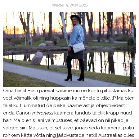
reede, 5. mai 2017
Oma teisel Eesti päeval käisime mu õe kõhtu pildistamas kui
veel võimalik oli ning hüppasin ka mõnele pildile. :P Ma olen
täielikult lummatud õe peika kaamerast ja objektiividest,
enda Canon
mirrorless
kaamera tundub täielik kräpp nüüd
hah! Ma olen siiiani vaimustuses, et päevad on nii pikad ja
valged siin! Ma usun, et sel suvel jõuab seda kaamerat palju
rohkem kätte võtta ning jäädvustada hetki! Austraalias olles