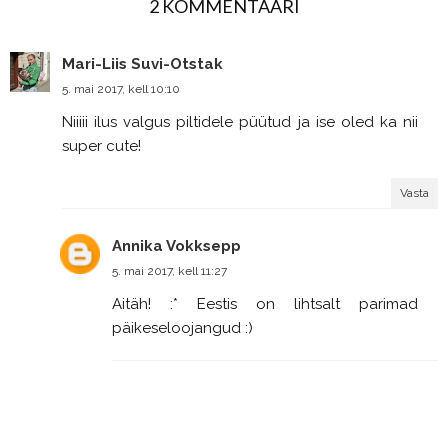
2 KOMMENTAARI
Mari-Liis Suvi-Otstak
5. mai 2017, kell 10:10
Niiiii ilus valgus piltidele püütud ja ise oled ka nii
super cute!
Vasta
Annika Vokksepp
5. mai 2017, kell 11:27
Aitäh! :* Eestis on lihtsalt parimad
päikeseloojangud :)