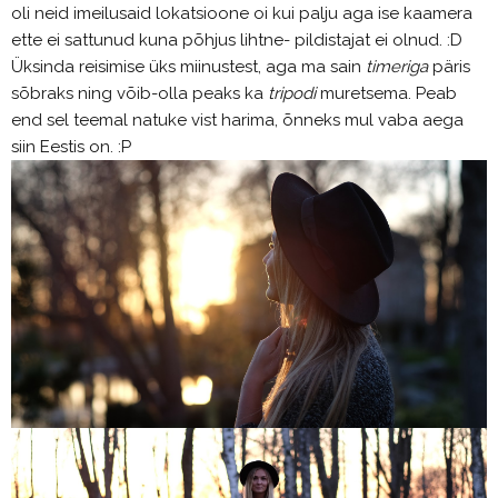
oli neid imeilusaid lokatsioone oi kui palju aga ise kaamera
ette ei sattunud kuna põhjus lihtne- pildistajat ei olnud. :D
Üksinda reisimise üks miinustest, aga ma sain
timeriga
päris
sõbraks ning võib-olla peaks ka
tripodi
muretsema. Peab
end sel teemal natuke vist harima, õnneks mul vaba aega
siin Eestis on. :P