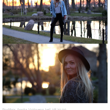
Postitaja:
Annika Vokksepp
kell
08:20:00