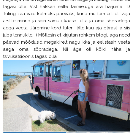
tagasi olla. Vist hakkan selle farmieluga ära harjuma. :D
Tulingi siia vaid kolmeks päevaks, kuna mu farmeril oli vaja
arstile minna ja sain samuti kaasa tulla ja oma sõpradega
aega veeta. Järgmine kord tulen jälle kuu aja pärast ja siis
juba lennukile. :) Mõtlesin et kirjutan rohkem blogi, aga need
päevad möödusid megakiirelt nagu ikka ja eelistasin veeta
aega oma sõpradega. Nii äge oli kõiki näha ja
tsivilisatsioonis tagasi olla!