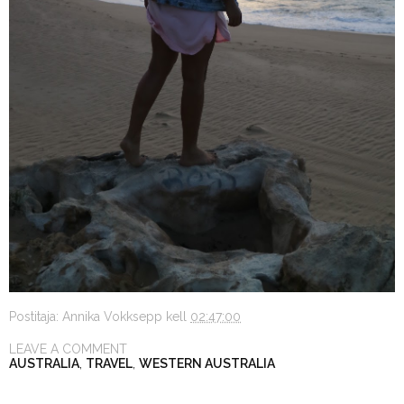
Postitaja:
Annika Vokksepp
kell
02:47:00
LEAVE A COMMENT
AUSTRALIA
,
TRAVEL
,
WESTERN AUSTRALIA