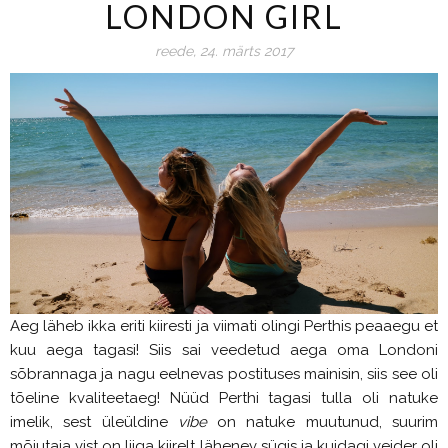
LONDON GIRL
reede, 24. märts 2017
Aeg läheb ikka eriti kiiresti ja viimati olingi Perthis peaaegu et
kuu aega tagasi! Siis sai veedetud aega oma Londoni
sõbrannaga ja nagu eelnevas postituses mainisin, siis see oli
tõeline kvaliteetaeg! Nüüd Perthi tagasi tulla oli natuke
imelik, sest üleüldine
vibe
on natuke muutunud, suurim
mõjutaja vist on liiga kiirelt lähenev sügis ja kuidagi veider oli