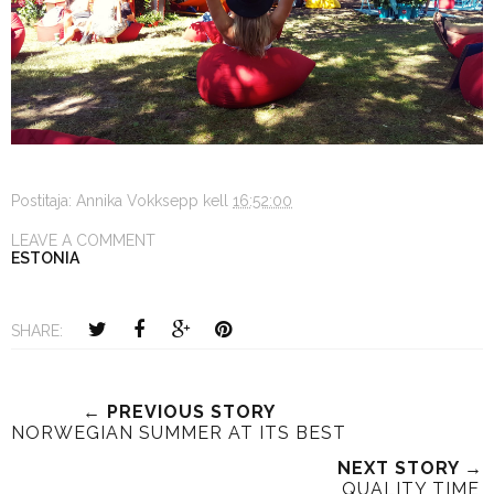
Postitaja:
Annika Vokksepp
kell
16:52:00
LEAVE A COMMENT
ESTONIA
SHARE:
← PREVIOUS STORY
NORWEGIAN SUMMER AT ITS BEST
NEXT STORY →
QUALITY TIME