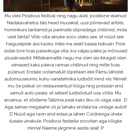
Mu viies Positivus festival ning nagu alati, positiivne elamus!
Nädalavahetus täis head muusikat, uusi põnevaid artiste,
hommikuni tantsimist ja parimate sõpradega chillimist, mida
veel tahta? Võib-olla ainuke soov oleks see, et nüüd see
haigusepisik ära kaoks, mille ma sealt kaasa kiskusin. Pole
üldse tore toas palavikuga olla, kui väljas päike ja mõnusad
plusskraadid. Mittekannatlik nagu ma olen siis ikkagist olen
viimased kaks päeva rannas chillinud ning mitte toas
püsinud. Endale ootamatult lõpetasin eile Pärnu lähistel
automuuseumis, kuhu vanatehnika lustisõit mind viis. Nimelt
mu õe peikal on restaureeritud Volga ning pressisin end
samuti auto peale, et sellest lustisõidust osa võtta. Mu
arvamus, et sõidame Tallinna peal kaks tiiru oli väga vale. :D
Aga samas megalahe oli ja tahaks endale ka
vintage
autot!
:D Nüüd aga ravin end edasi ja lähen Coldrexiga ühele
ilusale uinakule. Positivus festarile soovitan aga kõigile
minna! Näeme järgmine aasta seal! :P