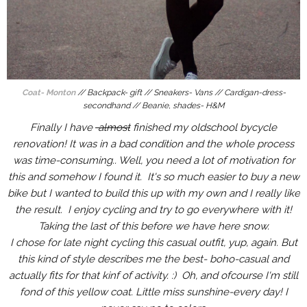
Coat- Monton
// Backpack- gift // Sneakers- Vans // Cardigan-dress-
secondhand // Beanie, shades- H&M
Finally I have
almost
finished my oldschool bycycle
renovation! It was in a bad condition and the whole process
was time-consuming.. Well, you need a lot of motivation for
this and somehow I found it. It's so much easier to buy a new
bike but I wanted to build this up with my own and I really like
the result.
I enjoy cycling and try to go everywhere with it!
Taking the last of this before we have here snow.
I chose for late night cycling this casual outfit, yup, again. But
this kind of style describes me the best- boho-casual and
actually fits for that kinf of activity. :) Oh, and ofcourse I'm still
fond of this yellow coat. Little miss sunshine-every day! I