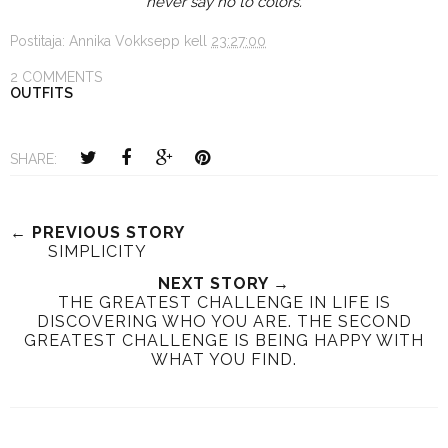
never say no to colors.
Postitaja:
Annika Vokksepp
kell
23:27:00
2 COMMENTS
OUTFITS
SHARE:
← PREVIOUS STORY
SIMPLICITY
NEXT STORY →
THE GREATEST CHALLENGE IN LIFE IS
DISCOVERING WHO YOU ARE. THE SECOND
GREATEST CHALLENGE IS BEING HAPPY WITH
WHAT YOU FIND.