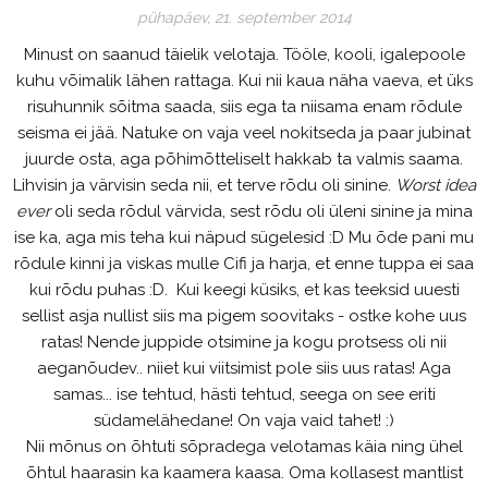
pühapäev, 21. september 2014
Minust on saanud täielik velotaja. Tööle, kooli, igalepoole
kuhu võimalik lähen rattaga. Kui nii kaua näha vaeva, et üks
risuhunnik sõitma saada, siis ega ta niisama enam rõdule
seisma ei jää. Natuke on vaja veel nokitseda ja paar jubinat
juurde osta, aga põhimõtteliselt hakkab ta valmis saama.
Lihvisin ja värvisin seda nii, et terve rõdu oli sinine.
Worst idea
ever
oli seda rõdul värvida, sest rõdu oli üleni sinine ja mina
ise ka, aga mis teha kui näpud sügelesid :D Mu õde pani mu
rõdule kinni ja viskas mulle Cifi ja harja, et enne tuppa ei saa
kui rõdu puhas :D. Kui keegi küsiks, et kas teeksid uuesti
sellist asja nullist siis ma pigem soovitaks - ostke kohe uus
ratas! Nende juppide otsimine ja kogu protsess oli nii
aeganõudev.. niiet kui viitsimist pole siis uus ratas! Aga
samas... ise tehtud, hästi tehtud, seega on see eriti
südamelähedane! On vaja vaid tahet! :)
Nii mõnus on õhtuti sõpradega velotamas käia ning ühel
õhtul haarasin ka kaamera kaasa. Oma kollasest mantlist