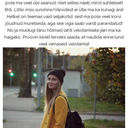
pole ma veel üle saanud, niiet selles näeb mind suhteliselt
tihti.
Little miss sunshine!
Värvidest ei ütle ma ka kunagi ära!
Hetkel on teemas vaid seljakotid, sest ma pole veel korvi
jõudnud muretseda, aga see viga saab varsti parandatud!
No ja muidugi tänu hõlmad lahti velotamisele jäin ma ka
haigeks.. Proovin kiirelt terveks saada, et nautida enne lund
veel viimaseid velotamisi!