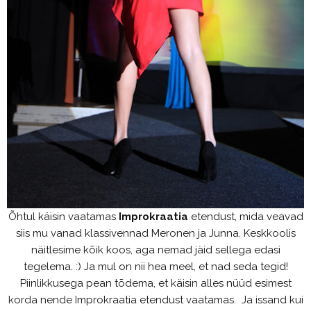
Õhtul käisin vaatamas
Improkraatia
etendust, mida veavad
siis mu vanad klassivennad Meronen ja Junna. Keskkoolis
näitlesime kõik koos, aga nemad jäid sellega edasi
tegelema. :) Ja mul on nii hea meel, et nad seda tegid!
Piinlikkusega pean tõdema, et käisin alles nüüd esimest
korda nende Improkraatia etendust vaatamas. Ja issand kui