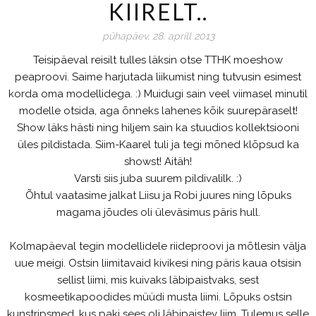
KIIRELT..
pühapäev, 28. aprill 2013
Teisipäeval reisilt tulles läksin otse TTHK moeshow
peaproovi. Saime harjutada liikumist ning tutvusin esimest
korda oma modellidega. :) Muidugi sain veel viimasel minutil
modelle otsida, aga õnneks lahenes kõik suurepäraselt!
Show läks hästi ning hiljem sain ka stuudios kollektsiooni
üles pildistada. Siim-Kaarel tuli ja tegi mõned klõpsud ka
showst! Aitäh!
Varsti siis juba suurem pildivalilk. :)
Õhtul vaatasime jalkat Liisu ja Robi juures ning lõpuks
magama jõudes oli üleväsimus päris hull.
Kolmapäeval tegin modellidele riideproovi ja mõtlesin välja
uue meigi. Ostsin liimitavaid kivikesi ning päris kaua otsisin
sellist liimi, mis kuivaks läbipaistvaks, sest
kosmeetikapoodides müüdi musta liimi. Lõpuks ostsin
kunstripsmed, kus paki sees oli läbipaistev liim. Tulemus selle