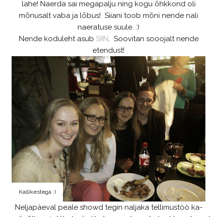
lahe! Naerda sai megapalju ning kogu õhkkond oli
mõnusalt vaba ja lõbus! Siiani toob mõni nende nali
naeratuse suule. :)
Nende koduleht asub
SIIN
. Soovitan sooojalt nende
etendust!
Kallikestega :)
Neljapäeval peale showd tegin naljaka tellimustöö ka-