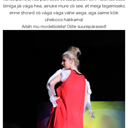
liimiga jäi väga hea, ainuke mure oli see, et meigi tegemiseks
enne showd oli väga väga vähe aega, aga saime kõik
ühekoos hakkama!
Aitäh mu modellidele! Olite suurepärased!