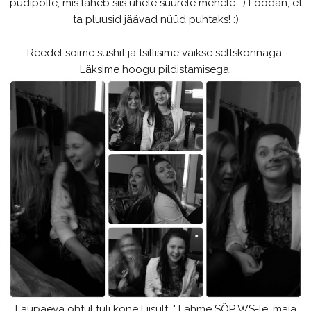
pudipõlle, mis läheb siis ühele suurele mehele. :) Loodan, et
ta pluusid jäävad nüüd puhtaks! :)
Reedel sõime sushit ja tsillisime väikse seltskonnaga.
Läksime hoogu pildistamisega.
Laupäeva õhtul tuli kõne Liisult: " Lähme SÕP WS-le, maja