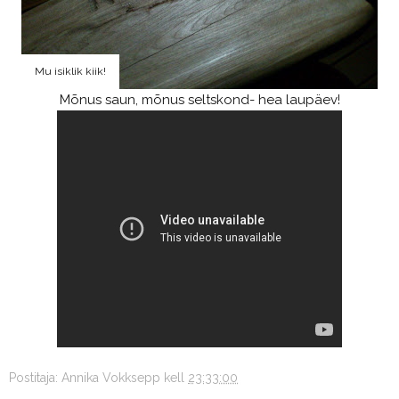
Mu isiklik kiik!
Mõnus saun, mõnus seltskond- hea laupäev!
Postitaja:
Annika Vokksepp
kell
23:33:00