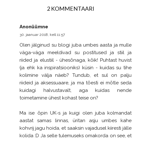
2 KOMMENTAARI
Anonüümne
30. jaanuar 2018, kell 11:57
Olen jälginud su blogi juba umbes aasta ja mulle
väga-väga meeldivad su postitused ja stiil ja
riided ja elustiil - ühesõnaga, kõik! Puhtast huvist
(ja ehk ka inspiratsiooniks) küsin - kuidas su tihe
kolimine välja näeb? Tundub, et sul on palju
riideid ja aksessuaare, ja ma tõesti ei mõtle seda
kuidagi halvustavalt, aga kuidas nende
toimetamine ühest kohast teise on?
Ma ise õpin UK-s ja kuigi olen juba kolmandat
aastat samas linnas, üritan asju umbes kahe
kohvrij jagu hoida, et saaksin vajadusel kiiresti jälle
kolida :D Ja selle tulemuseks omakorda on see, et