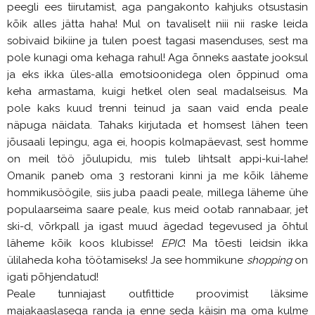
peegli ees tiirutamist, aga pangakonto kahjuks otsustasin
kõik alles jätta haha! Mul on tavaliselt niii nii raske leida
sobivaid bikiine ja tulen poest tagasi masenduses, sest ma
pole kunagi oma kehaga rahul! Aga õnneks aastate jooksul
ja eks ikka üles-alla emotsioonidega olen õppinud oma
keha armastama, kuigi hetkel olen seal madalseisus. Ma
pole kaks kuud trenni teinud ja saan vaid enda peale
näpuga näidata. Tahaks kirjutada et homsest lähen teen
jõusaali lepingu, aga ei, hoopis kolmapäevast, sest homme
on meil töö jõulupidu, mis tuleb lihtsalt appi-kui-lahe!
Omanik paneb oma 3 restorani kinni ja me kõik läheme
hommikusöögile, siis juba paadi peale, millega läheme ühe
populaarseima saare peale, kus meid ootab rannabaar, jet
ski-d, võrkpall ja igast muud ägedad tegevused ja õhtul
läheme kõik koos klubisse!
EPIC
! Ma tõesti leidsin ikka
ülilaheda koha töötamiseks! Ja see hommikune
shopping
on
igati põhjendatud!
Peale tunniajast outfittide proovimist läksime
majakaaslasega randa ja enne seda käisin ma oma kulme