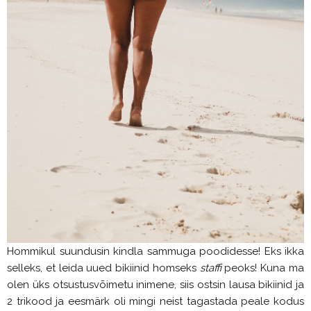
Hommikul suundusin kindla sammuga poodidesse! Eks ikka
selleks, et leida uued bikiinid homseks
staffi
peoks! Kuna ma
olen üks otsustusvõimetu inimene, siis ostsin lausa bikiinid ja
2 trikood ja eesmärk oli mingi neist tagastada peale kodus