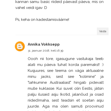
kannan samu basic riideid päevast päeva, mis on
vahel veidi igav :D
Ps, keha on kadestamisväärne!
Vasta
Annika Vokksepp
31. jaanuar 2018, kell 16:39
Oooh nii tore, igasugune vastukaja teeb
alati mu päeva tuhat korda paremaks!! :)
Kusjuures, see teema on väga aktuaalne
minu jaoks, sest see "kolimine" ja
"lahkumine Austraaliast" hingab pidevalt
mulle kuklasse. Kui suvel olin Eestis, jätsin
palju ilusaid asju (kotid, jalanõud ja osad
riided)maha, sest teadsin et soetan asju
juurde. Aga ma olen samuti proovinud