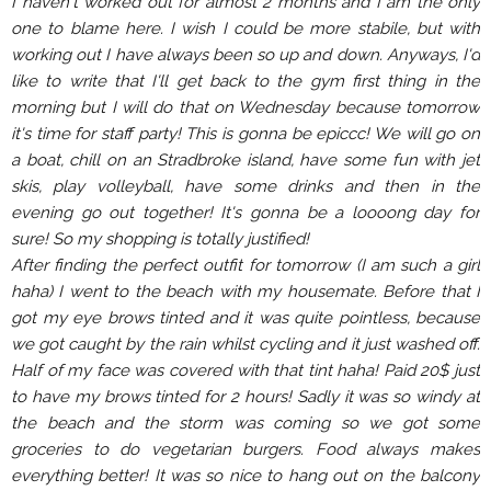
I haven't worked out for almost 2 months and I am the only
one to blame here. I wish I could be more stabile, but with
working out I have always been so up and down. Anyways, I'd
like to write that I'll get back to the gym first thing in the
morning but I will do that on Wednesday because tomorrow
it's time for staff party! This is gonna be epiccc! We will go on
a boat, chill on an Stradbroke island, have some fun with jet
skis, play volleyball, have some drinks and then in the
evening go out together! It's gonna be a loooong day for
sure! So my shopping is totally justified!
After finding the perfect outfit for tomorrow (I am such a girl
haha) I went to the beach with my housemate. Before that I
got my eye brows tinted and it was quite pointless, because
we got caught by the rain whilst cycling and it just washed off.
Half of my face was covered with that tint haha! Paid 20$ just
to have my brows tinted for 2 hours! Sadly it was so windy at
the beach and the storm was coming so we got some
groceries to do vegetarian burgers. Food always makes
everything better! It was so nice to hang out on the balcony