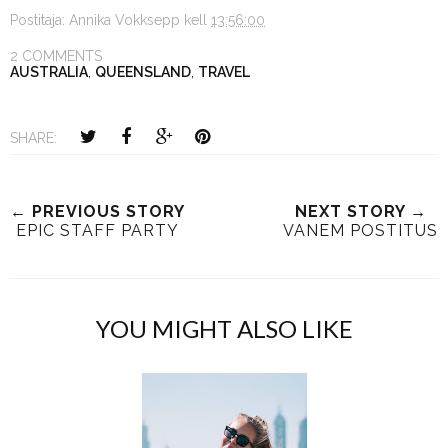
Postitaja:
Annika Vokksepp
kell
13:56:00
2 COMMENTS
AUSTRALIA
,
QUEENSLAND
,
TRAVEL
SHARE:
← PREVIOUS STORY
NEXT STORY →
EPIC STAFF PARTY
VANEM POSTITUS
YOU MIGHT ALSO LIKE