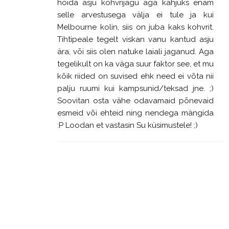
hoida asju kohvrijagu aga kahjuks enam
selle arvestusega välja ei tule ja kui
Melbourne kolin, siis on juba kaks kohvrit.
Tihtipeale tegelt viskan vanu kantud asju
ära, või siis olen natuke laiali jaganud. Aga
tegelikult on ka väga suur faktor see, et mu
kõik riided on suvised ehk need ei võta nii
palju ruumi kui kampsunid/teksad jne. ;)
Soovitan osta vähe odavamaid põnevaid
esmeid või ehteid ning nendega mängida
:P Loodan et vastasin Su küsimustele! ;)