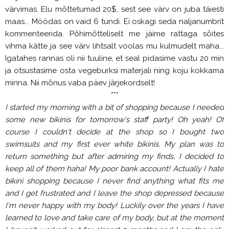
värvimas. Elu mõttetumad 20$, sest see värv on juba täiesti
maas... Möödas on vaid 6 tundi. Ei oskagi seda naljanumbrit
kommenteerida. Põhimõtteliselt me jäime rattaga sõites
vihma kätte ja see värv lihtsalt voolas mu kulmudelt maha...
Igatahes rannas oli nii tuuline, et seal pidasime vastu 20 min
ja otsustasime osta vegeburksi materjali ning koju kokkama
minna. Nii mõnus vaba päev järjekordselt!
***
I started my morning with a bit of shopping because I needed
some new bikinis for tomorrow's staff party! Oh yeah! Of
course I couldn't decide at the shop so I bought two
swimsuits and my first ever white bikinis. My plan was to
return something but after admiring my finds, I decided to
keep all of them haha! My poor bank account! Actually I hate
bikini shopping because I never find anything what fits me
and I get frustrated and I leave the shop depressed because
I'm never happy with my body! Luckily over the years I have
learned to love and take care of my body, but at the moment