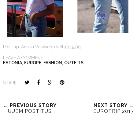
Postitaja:
Annika Vokksepp
kell
10:19:00
LEAVE A COMMENT
ESTONIA
,
EUROPE
,
FASHION
,
OUTFITS
SHARE:
← PREVIOUS STORY
NEXT STORY →
UUEM POSTITUS
EUROTRIP 2017