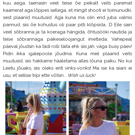
kuu aega, laenasin veel teise õe peikalt veits paremat
kaamerat aga lõppes sellega, et mingit shooti ei toimunudki,
sest plaanid muutusid. Aga kuna ma olin end juba valmis
pannud, siis õe kohustus oli paar pilti klõpsida. :D Eile sain
veel sõbranna ja ta koeraga hängida, õhtusööki nautida ja
teise sõbrannaga päikeseloojangut imetleda. Vahepeal
päeval jõudsin ka tädi rolli täita ehk siis jah, väga busy päev!
Pidin ikka igalepoole jõudma. Kuna meil plaanid veits
muutusid, siis hakkame hääletama alles lõuna paiku. No kui
Leetu jõuaks, siis oleks eriti vinks-vonks! Ma ise ka siiani ei
usu, et sellise tripi ette võtsin...
Wish us luck!