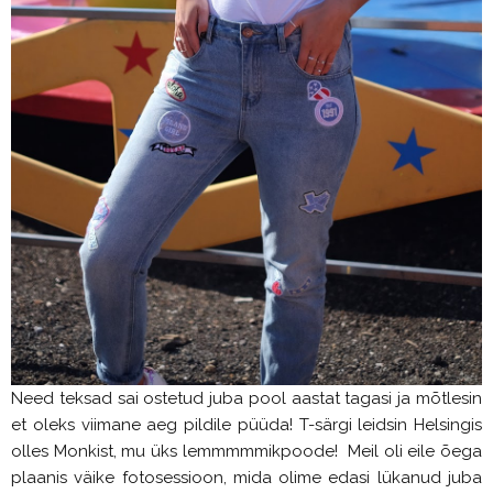
Need teksad sai ostetud juba pool aastat tagasi ja mõtlesin
et oleks viimane aeg pildile püüda! T-särgi leidsin Helsingis
olles Monkist, mu üks lemmmmmikpoode! Meil oli eile õega
plaanis väike fotosessioon, mida olime edasi lükanud juba