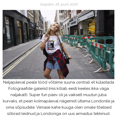
laupäev, 18. juuni 2016
Neljapäeval peale tööd võtsime suuna
centrali
, et külastada
Fotograafide galeriid (mis kõlab eesti keeles ikka väga
naljakalt). Super fun päev oli ja vaikselt muutun juba
kurvaks, et pean kolmapäeval nägemist ütlema Londonile ja
oma sõpsudele. Viimase kahe kuuga olen omale tõelised
sõbrad leidnud ja Londoniga on uus armastus tekkinud.