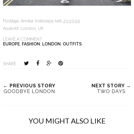
Postitaja:
Annika Vokksepp
kell
23:03:00
Asukoht:
London, UK
LEAVE A COMMENT
EUROPE
,
FASHION
,
LONDON
,
OUTFITS
SHARE:
← PREVIOUS STORY
NEXT STORY →
GOODBYE LONDON
TWO DAYS
YOU MIGHT ALSO LIKE