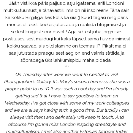
Jään vist ikka päris paljusid asju igatsema, eriti Londoni
multikultuursust ja tänavastiili, mis on nii inspireeriv. Täna sain
ka kokku Birgitiga, kes kolis ka siia 3 kuud tagasi ning päris
mõnus oli eesti keeles jutustada ja rääkida blogimisest ja
sellest kõigest seonduvalt! Aga sellest juba järgmises
postituses, sest muidugi kui kaks täpselt sama huviga inimest
kokku saavad, siis pildistamine on teemas. :P Pikalt ma ei
saa jutustada praegu, sest aeg on end valmis sättida ja
sõpradega üks lahkumispidu maha pidada!
***
On Thursday after work we went to Central to visit
Photographer's Gallery. It's Mary's second home so she was a
proper guide to us. :D It was such a cool day and I'm already
getting sad that I have to say goodbye to them on
Wednesday. I've got close with some of my work colleagues
and we are always having such a good time. But luckily I can
always visit them and definetely will keep in touch. And
ofcourse I'm gonna miss London inspiring streetstyle and
multiculturalism. I met also another Estonian blogger today