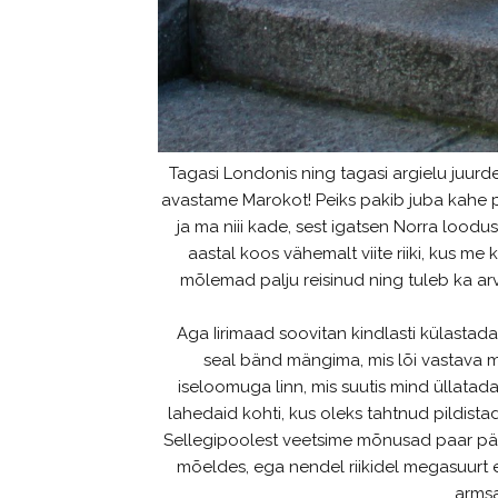
Tagasi Londonis ning tagasi argielu juurde
avastame Marokot! Peiks pakib juba kahe p
ja ma niii kade, sest igatsen Norra loodu
aastal koos vähemalt viite riiki, kus me
mõlemad palju reisinud ning tuleb ka arv
Aga Iirimaad soovitan kindlasti külastada
seal
bänd mängima, mis lõi vastava 
iseloomuga linn, mis suutis mind üllatada,
lahedaid kohti, kus oleks tahtnud pildista
Sellegipoolest veetsime mõnusad paar päeva
mõeldes, ega nendel riikidel megasuurt 
armsa