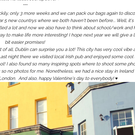
***
ckily, only 3 more weeks and we can pack our bags again to disc
ar 5 new countrys where we both haven't been before... Well, it's
elled a lot and now we also have to think about school/work and
ay to make life more interesting! I hope next year we will give a li
bit easier promises!
st of all, Dublin can surprise you a lot! This city has very cool vibe
ast night there we visited local Irish pub and enjoyed some cool 
ol! I also found so many inspiring spots where to shoot some ph
 so no photos for me. Nonetheless, we had a nice stay in Ireland
m London. And also, happy Valentine's day to everybody!
♥