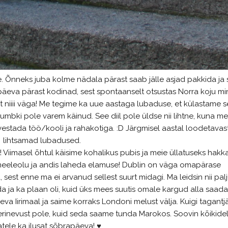
. Õnneks juba kolme nädala pärast saab jälle asjad pakkida ja s
äeva pärast kodinad, sest spontaanselt otsustas Norra koju m
st niiii väga! Me tegime ka uue aastaga lubaduse, et külastame s
 kumbki pole varem käinud. See diil pole üldse nii lihtne, kuna me
estada töö/kooli ja rahakotiga. :D Järgmisel aastal loodetavast
lihtsamad lubadused.
! Viimasel õhtul käisime kohalikus pubis ja meie üllatuseks hakk
meeleolu ja andis laheda elamuse! Dublin on väga omapärase
 sest enne ma ei arvanud sellest suurt midagi. Ma leidsin nii pal
da ja ka plaan oli, kuid üks mees suutis omale kargud alla saada
 Iirimaal ja saime korraks Londoni melust välja. Kuigi tagantjä
erinevust pole, kuid seda saame tunda Marokos. Soovin kõikide
tele ka ilusat sõbrapäeva!
♥