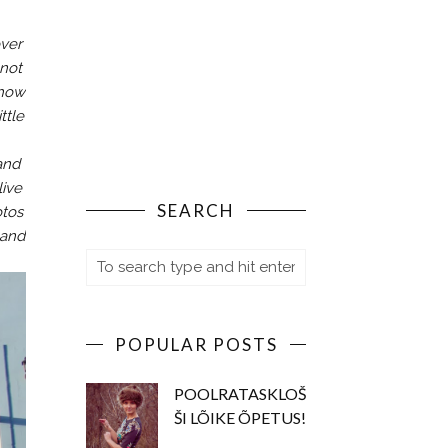
over
 not
 how
ttle
 and
live
SEARCH
otos
 and
POPULAR POSTS
POOLRATASKLOŠ
ŠI LÕIKE ÕPETUS!