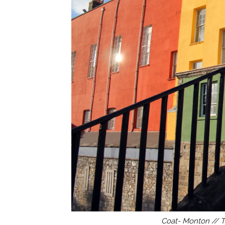
Coat- Monton // T