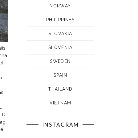
NORWAY
PHILIPPINES
SLOVAKIA
SLOVENIA
iis
inna
SWEDEN
el
SPAIN
i
THAILAND
as
VIETNAM
ju
 :D
rgi
INSTAGRAM
le