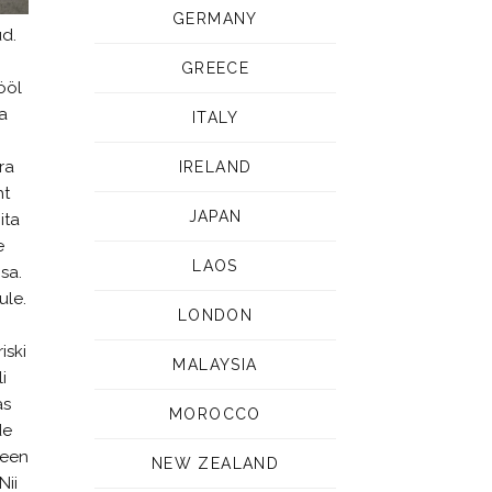
GERMANY
ud.
GREECE
ööl
a
ITALY
ra
IRELAND
ht
JAPAN
ita
e
LAOS
sa.
ule.
LONDON
iski
MALAYSIA
i
as
MOROCCO
de
teen
NEW ZEALAND
Nii