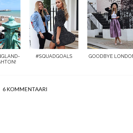
NGLAND-
#SQUADGOALS
GOODBYE LONDO
GHTON!
6 KOMMENTAARI