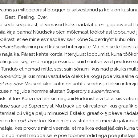
valmis ja millegipärast blogger ei salvestanud ja kõik on kustun
Best. Feeling. Ever.
 seda seepärast, et viimased kaks nädalat olen igapäevaselt t
k siia kirja panna! Nüüdseks olen mõlemast töökohast loobunud j
epärast, et eelmine esmaspäev sain kõne Superdry'st kuhu olin
rchandiseriks
ning nad kutsusid intervjuule. Ma olin selle täiesti ä
 nalja ka. Pärast kahte korda intervjuust loobumist, kuna tööko
olin juba isegi end rongi pressinud, kuid suutsin vaid peatuse sõ
a. Tundub et nemad mitte, sest sain sõnumi, kus nad pakuks mull
supervisor
ja kus minu vastutada oleks ka kogu poe visuaalne o
ot me now
. Mis seal ikka, kolm on kohtu seadus ja läksin intervju
stuse ning juba homme alustan Superdry's
supervisorina.
i lihtne. Kuna ma tahtsin nagunii Burtonist ära tulla, siis võtsin r
stuse saanud Superdry'st. Mu back-up oli restoran, kus graafik ol
amisel oli väga palju miinuseid. Esiteks, graafik- 5 päeva nädal
ee oli ka
part-time
töö. Kuna minu vastutada oli meeste jalanõu
juhataja, kes proovis mind veenda, et ma ikka edasi jääksin kuna 
i olnud meelt mööda selle poe töömeetodid ega poe juhataja. 