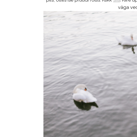
pilti, olles ise pruudi rollis. Klikk
siia
! Kiire 
väga ved