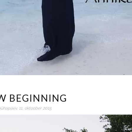
W BEGINNING
ühapäev, 11. oktoober 2015