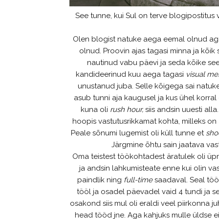
See tunne, kui Sul on terve blogipostitus 
Olen blogist natuke aega eemal olnud aga
olnud. Proovin ajas tagasi minna ja kõi
nautinud vabu päevi ja seda kõike se
kandideerinud kuu aega tagasi
visual me
unustanud juba. Selle kõigega sai natuke
asub tunni aja kaugusel ja kus ühel korral 
kuna oli
rush hour,
siis andsin uuesti all
hoopis vastutusrikkamat kohta, milleks on
Peale sõnumi lugemist oli küll tunne et
sho
Järgmine õhtu sain jaatava va
Oma teistest töökohtadest äratulek oli üprisk
ja andsin lahkumisteate enne kui olin va
paindlik ning
full-time
saadaval. Seal tööt
tööl ja osadel päevadel vaid 4 tundi ja s
osakond siis mul oli eraldi veel piirkonna 
head tööd jne. Aga kahjuks mulle üldse e