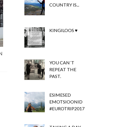
COUNTRY IS...
KINGILOOS ♥
N
YOU CAN´T
REPEAT THE
PAST.
ESIMESED
EMOTSIOONID
#EUROTRIP2017