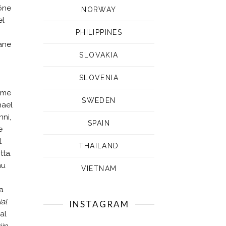
kõne
NORWAY
el
PHILIPPINES
lane
SLOVAKIA
SLOVENIA
ime
SWEDEN
hael
nni,
SPAIN
e
t
THAILAND
tta.
mu
VIETNAM
a
al
INSTAGRAM
al