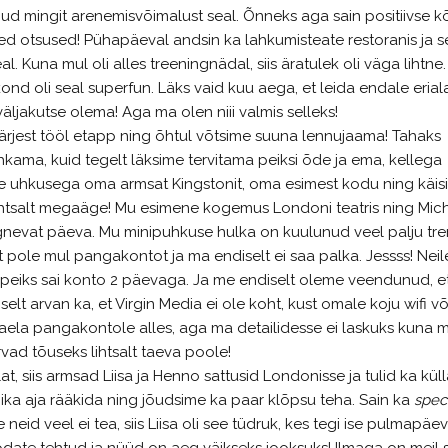
nud mingit arenemisvõimalust seal. Õnneks aga sain positiivse 
ged otsused! Pühapäeval andsin ka lahkumisteate restoranis ja s
. Kuna mul oli alles treeningnädal, siis äratulek oli väga lihtne.
kond oli seal superfun. Läks vaid kuu aega, et leida endale eria
äljakutse olema! Aga ma olen niii valmis selleks!
järjest tööl etapp ning õhtul võtsime suuna lennujaama! Tahaks
puhkama, kuid tegelt läksime tervitama peiksi õde ja ema, kellega
me uhkusega oma armsat Kingstonit, oma esimest kodu ning käis
lihtsalt megaäge! Mu esimene kogemus Londoni teatris ning Mic
rgnevat päeva. Mu minipuhkuse hulka on kuulunud veel palju tre
lt pole mul pangakontot ja ma endiselt ei saa palka. Jessss! Neil
Mu peiks sai konto 2 päevaga. Ja me endiselt oleme veendunud, e
lt arvan ka, et Virgin Media ei ole koht, kust omale koju wifi võ
naela pangakontole alles, aga ma detailidesse ei laskuks kuna 
vad tõuseks lihtsalt taeva poole!
t, siis armsad Liisa ja Henno sattusid Londonisse ja tulid ka küll
pika aja rääkida ning jõudsime ka paar klõpsu teha. Sain ka
speci
e neid veel ei tea, siis Liisa oli see tüdruk, kes tegi ise pulmapäev