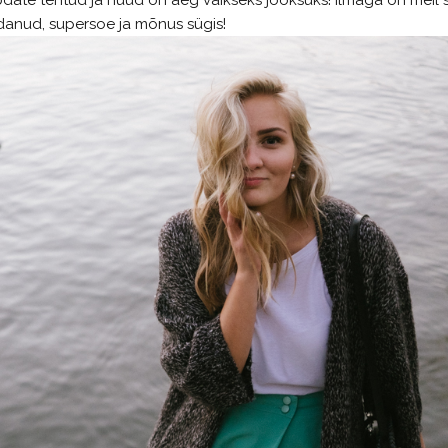
update tehtud ja nüüd on aeg väikseks jooksuks! Ilmaga on meil s
anud, supersoe ja mõnus sügis!