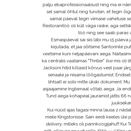
palju ebaprofessionaalsust ning ma ei näi
sel samal õhtul ning tundsin, et tegin õi
samal päeval tegin viimase vahetuse seal
Restoranitöö oli küll väga raske, aga selts
töö ning see saab paras v
Esmaspäeval sai siis läbi mu 15 päeva 
kirjutada, et jaa sõitsime Santorinile 
veetsime kuni neljapäevani aega. Näitasi
ka centralis vaatamas "Thriller"
live
mis oli 
Jacksoni hitid kõlasid kõrvus veel paar jä
seriaale ja niisama lõõgastumist. Endise
lihtsalt ei sobi mitte ükski dokument. 
asjaajamine Inglismaal võtab aega. Ja endise
Tund aega kohapeal jauramist jättis 66 
juuksekar
Kui nüüd ajas tagasi minna lausa 2 nädala
meile Kingstonisse. Sain eesti keeles üle 
delivery
, milleks oli pannkoogijahu!!! Kui T