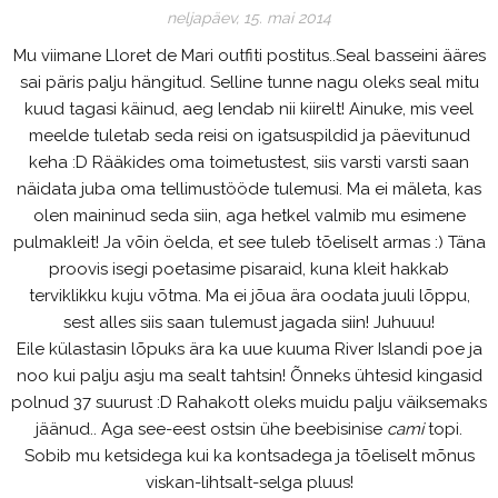
neljapäev, 15. mai 2014
Mu viimane Lloret de Mari outfiti postitus..Seal basseini ääres
sai päris palju hängitud. Selline tunne nagu oleks seal mitu
kuud tagasi käinud, aeg lendab nii kiirelt! Ainuke, mis veel
meelde tuletab seda reisi on igatsuspildid ja päevitunud
keha :D Rääkides oma toimetustest, siis varsti varsti saan
näidata juba oma tellimustööde tulemusi. Ma ei mäleta, kas
olen maininud seda siin, aga hetkel valmib mu esimene
pulmakleit! Ja võin öelda, et see tuleb tõeliselt armas :) Täna
proovis isegi poetasime pisaraid, kuna kleit hakkab
terviklikku kuju võtma. Ma ei jõua ära oodata juuli lõppu,
sest alles siis saan tulemust jagada siin! Juhuuu!
Eile külastasin lõpuks ära ka uue kuuma River Islandi poe ja
noo kui palju asju ma sealt tahtsin! Õnneks ühtesid kingasid
polnud 37 suurust :D Rahakott oleks muidu palju väiksemaks
jäänud.. Aga see-eest ostsin ühe beebisinise
cami
topi.
Sobib mu ketsidega kui ka kontsadega ja tõeliselt mõnus
viskan-lihtsalt-selga pluus!