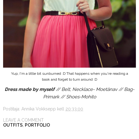
Yup, I'm a little bit sunburned :D That happens when you're reading a
book and forget to turn around :D
Dress made by myself
// Belt, Necklace- Moetänav // Bag-
Primark // Shoes-Mohito
Postitaja:
Annika Vokksepp
kell
20:33:00
LEAVE A COMMENT
OUTFITS
,
PORTFOLIO