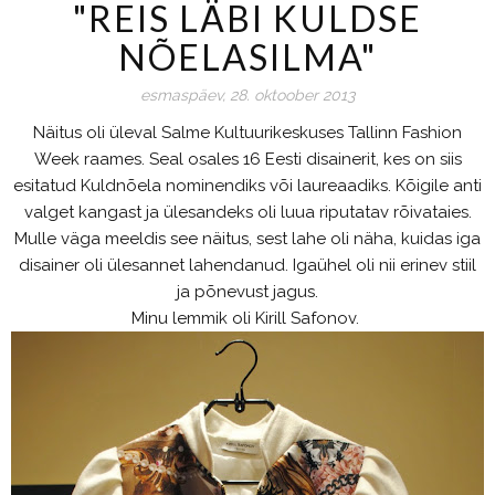
"REIS LÄBI KULDSE
NÕELASILMA"
esmaspäev, 28. oktoober 2013
Näitus oli üleval Salme Kultuurikeskuses Tallinn Fashion
Week raames. Seal osales 16 Eesti disainerit, kes on siis
esitatud Kuldnõela nominendiks või laureaadiks. Kõigile anti
valget kangast ja ülesandeks oli luua riputatav rõivataies.
Mulle väga meeldis see näitus, sest lahe oli näha, kuidas iga
disainer oli ülesannet lahendanud. Igaühel oli nii erinev stiil
ja põnevust jagus.
Minu lemmik oli Kirill Safonov.