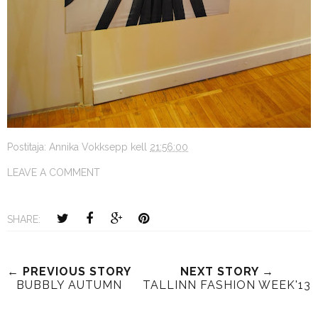
Postitaja:
Annika Vokksepp
kell
21:56:00
LEAVE A COMMENT
SHARE:
← PREVIOUS STORY
NEXT STORY →
BUBBLY AUTUMN
TALLINN FASHION WEEK'13