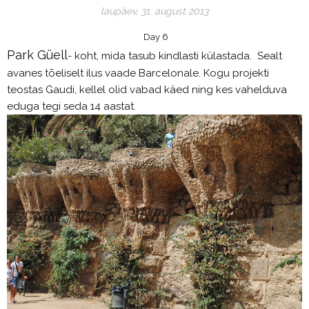
laupäev, 31. august 2013
Day 6
Park Güell
- koht, mida tasub kindlasti külastada. Sealt
avanes tõeliselt ilus vaade Barcelonale. Kogu projekti
teostas Gaudi, kellel olid vabad käed ning kes vahelduva
eduga tegi seda 14 aastat.