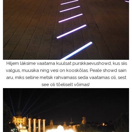
Hiljem läksime vaatama kuulsat purskkaevushowd, kus siis
valgus, muusika ning vesi on kooskõlas. Peale showd sain
aru, miks selline metsik rahvamass seda vaatamas oli, sest
see oli tõeliselt võimas!