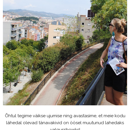
Õhtul tegime väikse ujumise ning avastasime, et meie kodu
lähedal olevad tänavakivid on öösel muutunud lahedaks
valgusshowks!