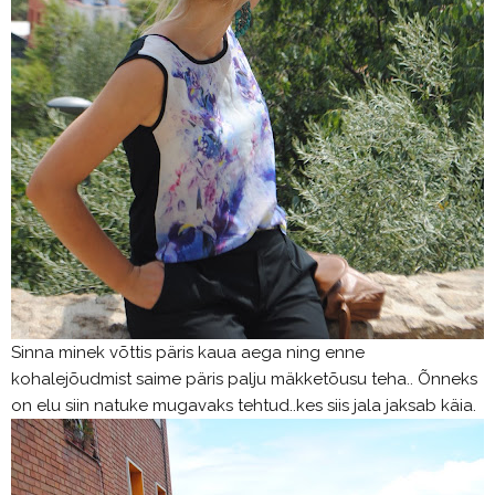
Sinna minek võttis päris kaua aega ning enne
kohalejõudmist saime päris palju mäkketõusu teha.. Õnneks
on elu siin natuke mugavaks tehtud..kes siis jala jaksab käia.