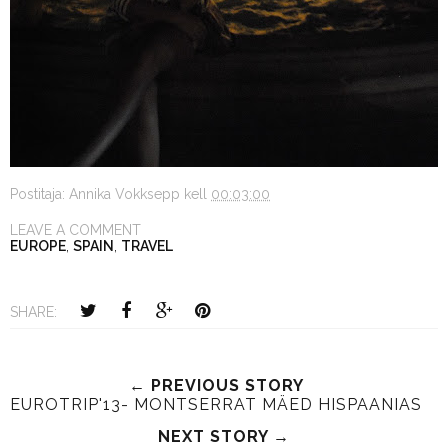
Postitaja:
Annika Vokksepp
kell
00:03:00
LEAVE A COMMENT
EUROPE
,
SPAIN
,
TRAVEL
SHARE:
← PREVIOUS STORY
EUROTRIP'13- MONTSERRAT MÄED HISPAANIAS
NEXT STORY →