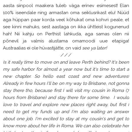
aasta siinpool maakera tuleb väga erinev esimesest! Elan
100% iseendale ning armastan oma seiklusrikast elu!
Nüüd
aga hüppan paar korda veel kõhukat oma kohvri peale, et
see kinni mahuks, sest aastaga on ikka ühtteist kogunenud
hah! Nii kahju on Perthist lahkuda, aga samas olen nii
põnevil ja valmis alustama omamoodi uue etapiga!
Austraalias ei ole hüvastijätte, on vaid
see ya later!
/ / /
Is it really time to move on and leave Perth behind? It's been
my safe harbor for almost a year now but it's time to start a
new chapter. So hello east coast and new adventures!
Already in few hours I'll be on my way to Brisbane, not gonna
stay there tho, because first I will visit my cousin in Roma (7
hours from Brisbane) and stay there for some time. I would
love to travel and explore new places right away, but first I
need to get my funds up and I'm also waiting an answer
about one job. I'm excited to stay at my cousin's and get to
know more about her life in Roma. We can also celebrate her