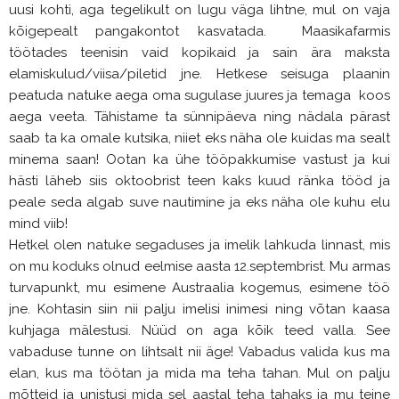
uusi kohti, aga tegelikult on lugu väga lihtne, mul on vaja
kõigepealt pangakontot kasvatada. Maasikafarmis
töötades teenisin vaid kopikaid ja sain ära maksta
elamiskulud/viisa/piletid jne. Hetkese seisuga plaanin
peatuda natuke aega oma sugulase juures ja temaga koos
aega veeta. Tähistame ta sünnipäeva ning nädala pärast
saab ta ka omale kutsika, niiet eks näha ole kuidas ma sealt
minema saan! Ootan ka ühe tööpakkumise vastust ja kui
hästi läheb siis oktoobrist teen kaks kuud ränka tööd ja
peale seda algab suve nautimine ja eks näha ole kuhu elu
mind viib!
Hetkel olen natuke segaduses ja imelik lahkuda linnast, mis
on mu koduks olnud eelmise aasta 12.septembrist. Mu armas
turvapunkt, mu esimene Austraalia kogemus, esimene töö
jne. Kohtasin siin nii palju imelisi inimesi ning võtan kaasa
kuhjaga mälestusi. Nüüd on aga kõik teed valla. See
vabaduse tunne on lihtsalt nii äge!
Vabadus valida kus ma
elan, kus ma töötan ja mida ma teha tahan. Mul on palju
mõtteid ja unistusi mida sel aastal teha tahaks ja mu teine