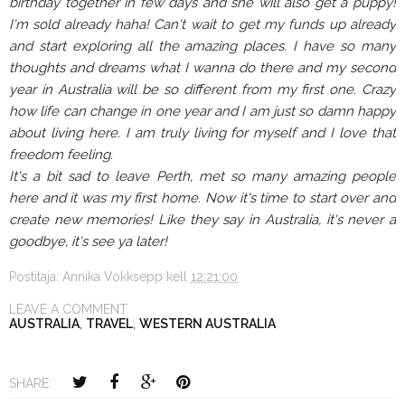
birthday together in few days and she will also get a puppy!
I'm sold already haha! Can't wait to get my funds up already
and start exploring all the amazing places. I have so many
thoughts and dreams what I wanna do there and my second
year in Australia will be so different from my first one. Crazy
how life can change in one year and I am just so damn happy
about living here. I am truly living for myself and I love that
freedom feeling.
It's a bit sad to leave Perth, met so many amazing people
here and it was my first home. Now it's time to start over and
create new memories! Like they say in Australia, it's never a
goodbye, it's see ya later!
Postitaja:
Annika Vokksepp
kell
12:21:00
LEAVE A COMMENT
AUSTRALIA
,
TRAVEL
,
WESTERN AUSTRALIA
SHARE: