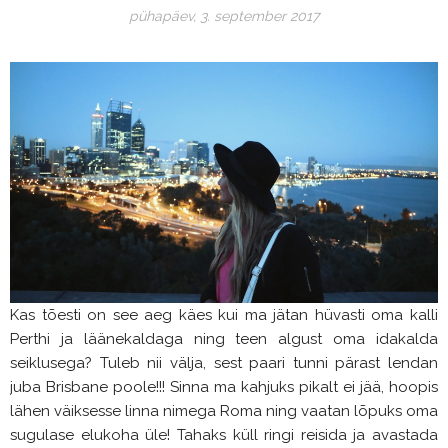
pühapäev, 3. september 2017
Kas tõesti on see aeg käes kui ma jätan hüvasti oma kalli
Perthi ja läänekaldaga ning teen algust oma idakalda
seiklusega? Tuleb nii välja, sest paari tunni pärast lendan
juba Brisbane poole!!! Sinna ma kahjuks pikalt ei jää, hoopis
lähen väiksesse linna nimega Roma ning vaatan lõpuks oma
sugulase elukoha üle! Tahaks küll ringi reisida ja avastada