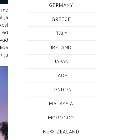
GERMANY
i me
l ja
GREECE
kest
ired
ITALY
svad
tide
IRELAND
) ja
JAPAN
LAOS
LONDON
MALAYSIA
MOROCCO
NEW ZEALAND