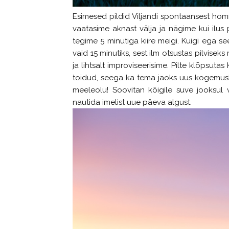
Esimesed pildid Viljandi spontaansest homm
vaatasime aknast välja ja nägime kui ilus 
tegime 5 minutiga kiire meigi. Kuigi ega s
vaid 15 minutiks, sest ilm otsustas pilvise
ja lihtsalt improviseerisime. Pilte klõpsutas
toidud, seega ka tema jaoks uus kogemus! N
meeleolu! Soovitan kõigile suve jooksul 
nautida imelist uue päeva algust.