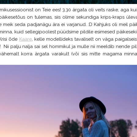
ikusessioonist on Teie ees! 3.30 ärgata oli veits raske, aga ku
päikesetõus on tulemas, siis olime sekundiga krips-kraps üleva
ee meik seda padjanägu ära ei varjanud. :D Kahjuks oli meil päi
ks minna, kuid sellegipoolest püüdsime pildile esimesed päikeseki
 Krisi õde
Kaare
, kelle modellideks tavaliselt on väga paigalsei
ii palju nalja sai sel hommikul ja mulle nii meeldib nende pil
vähemalt korra ärgata varakult (või siis mitte magama minna