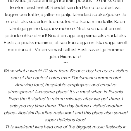
hõivatud ja sõbrannaga kontakt puudus. :D (Tänks Getri
telefoni eest hehe!) Reedel sain ka Pärnu toidufestivali
kogemuse kätte ja jälle- nii palju lahedaid sööke/jooke! Ja
eile oli üks superfun tüdrukuteõhtu, kuna minu kallis Kadri
läheb järgmine laupäev mehele! Niiet see nädal on eriti
piduderohke olnud! Nüüd on aga aeg viimaseks nädalaks
Eestis ja peaks mainima, et see kuu aega on ikka väga kiirelt
möödunud... Võtan viimast sellest Eesti suvest ja homme
juba Hiiumaale!
***
Wow what a week! I'll start from Wednesday because I visited
one of the coolest cafes ever-Pootsmani summercafe!
Amazing food, hospitable employees and creative
atmosphere! Awesome place! It's a must when in Estonia.
Even tho it started to rain 10 minutes after we got there, I
enjoyed my time there. The day before I visited another
place- Apelsini Raudtee restaurant and this place also served
super delicious food.
This weekend was held one of the biggest music festivals in