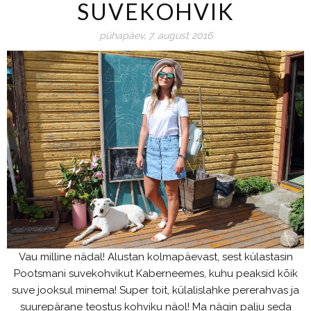
SUVEKOHVIK
pühapäev, 7. august 2016
Vau milline nädal! Alustan kolmapäevast, sest külastasin
Pootsmani suvekohvikut Kaberneemes, kuhu peaksid kõik
suve jooksul minema! Super toit, külalislahke pererahvas ja
suurepärane teostus kohviku näol! Ma nägin palju seda