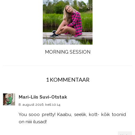
MORNING SESSION
1 KOMMENTAAR
Mari-Liis Suvi-Otstak
8. august 2016, kell 10:14
You sooo pretty! Kaabu, seelik, kott- kõik toonid
on niiii ilusad!