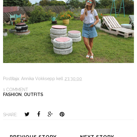
Postitaja:
Annika Vokksepp
kell
23:30:00
1 COMMENT
FASHION
,
OUTFITS
SHARE: