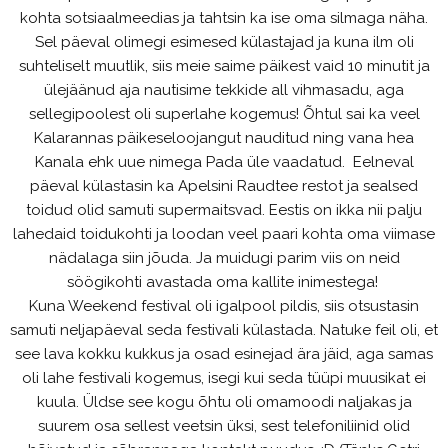
kohta sotsiaalmeedias ja tahtsin ka ise oma silmaga näha.
Sel päeval olimegi esimesed külastajad ja kuna ilm oli
suhteliselt muutlik, siis meie saime päikest vaid 10 minutit ja
ülejäänud aja nautisime tekkide all vihmasadu, aga
sellegipoolest oli superlahe kogemus! Õhtul sai ka veel
Kalarannas päikeseloojangut nauditud ning vana hea
Kanala ehk uue nimega Pada üle vaadatud. Eelneval
päeval külastasin ka Apelsini Raudtee restot ja sealsed
toidud olid samuti supermaitsvad. Eestis on ikka nii palju
lahedaid toidukohti ja loodan veel paari kohta oma viimase
nädalaga siin jõuda. Ja muidugi parim viis on neid
söögikohti avastada oma kallite inimestega!
Kuna Weekend festival oli igalpool pildis, siis otsustasin
samuti neljapäeval seda festivali külastada. Natuke feil oli, et
see lava kokku kukkus ja osad esinejad ära jäid, aga samas
oli lahe festivali kogemus, isegi kui seda tüüpi muusikat ei
kuula. Üldse see kogu õhtu oli omamoodi naljakas ja
suurem osa sellest veetsin üksi, sest telefoniliinid olid