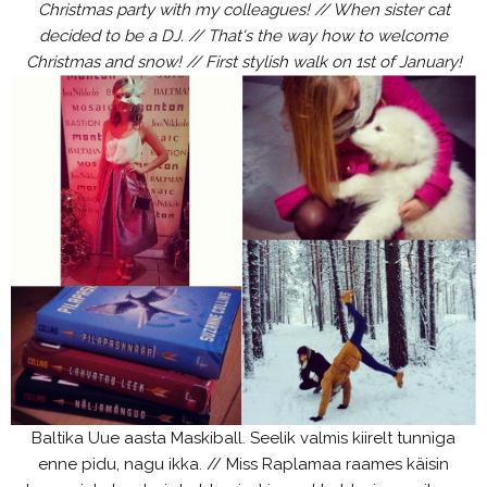
Christmas party with my colleagues! // When sister cat
decided to be a DJ. // That's the way how to welcome
Christmas and snow! // First stylish walk on 1st of January!
Baltika Uue aasta Maskiball. Seelik valmis kiirelt tunniga
enne pidu, nagu ikka. // Miss Raplamaa raames käisin