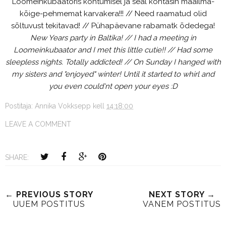
Loomeinkubaatoris kohtumisel ja seal kohtasin maailma-
kõige-pehmemat karvakera!!! // Need raamatud olid
sõltuvust tekitavad! // Pühapäevane rabamatk õdedega!
New Years party in Baltika! // I had a meeting in
Loomeinkubaator and I met this little cutie!! // Had some
sleepless nights. Totally addicted! // On Sunday I hanged with
my sisters and "enjoyed" winter! Until it started to whirl and
you even could'nt open your eyes :D
Postitaja:
Annika Vokksepp
kell
14:18:00
LEAVE A COMMENT
SHARE:
← PREVIOUS STORY
NEXT STORY →
UUEM POSTITUS
VANEM POSTITUS