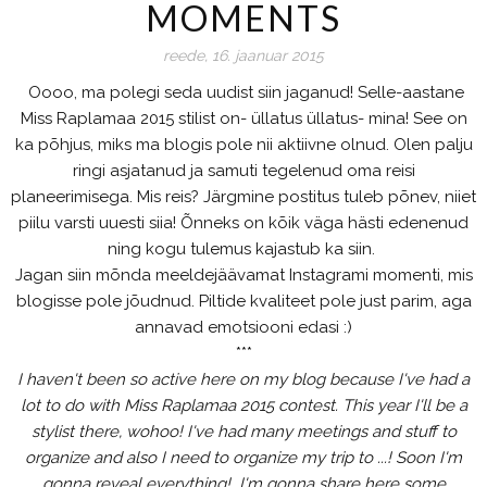
MOMENTS
reede, 16. jaanuar 2015
Oooo, ma polegi seda uudist siin jaganud! Selle-aastane
Miss Raplamaa 2015 stilist on- üllatus üllatus- mina! See on
ka põhjus, miks ma blogis pole nii aktiivne olnud. Olen palju
ringi asjatanud ja samuti tegelenud oma reisi
planeerimisega. Mis reis? Järgmine postitus tuleb põnev, niiet
piilu varsti uuesti siia! Õnneks on kõik väga hästi edenenud
ning kogu tulemus kajastub ka siin.
Jagan siin mõnda meeldejäävamat Instagrami momenti, mis
blogisse pole jõudnud. Piltide kvaliteet pole just parim, aga
annavad emotsiooni edasi :)
***
I haven't been so active here on my blog because I've had a
lot to do with Miss Raplamaa 2015 contest. This year I'll be a
stylist there, wohoo! I've had many meetings and stuff to
organize and also I need to organize my trip to ...! Soon I'm
gonna reveal everything! I'm gonna share here some