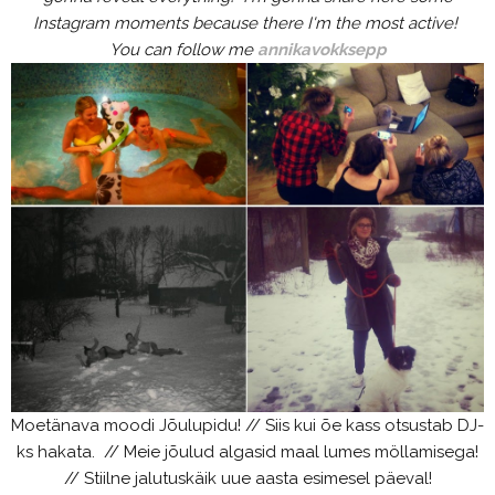
Instagram moments because there I'm the most active!
You can follow me
annikavokksepp
Moetänava moodi Jõulupidu! // Siis kui õe kass otsustab DJ-
ks hakata. // Meie jõulud algasid maal lumes möllamisega!
// Stiilne jalutuskäik uue aasta esimesel päeval!