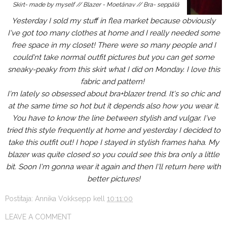
Skirt- made by myself // Blazer - Moetänav // Bra- seppälä
Yesterday I sold my stuff in flea market because obviously
I've got too many clothes at home and I really needed some
free space in my closet! There were so many people and I
could'nt take normal outfit pictures but you can get some
sneaky-peaky from this skirt what I did on Monday. I love this
fabric and pattern!
I'm lately so obsessed about
bra
+blazer trend. It's so chic and
at the same time so hot but it depends also how you wear it.
You have to know the line between stylish and vulgar. I've
tried this style frequently at home and yesterday I decided to
take this outfit out! I hope I stayed in stylish frames haha. My
blazer was quite closed so you could see this bra only a little
bit. Soon I'm gonna wear it again and then I'll return here with
better pictures!
Postitaja:
Annika Vokksepp
kell
10:11:00
LEAVE A COMMENT