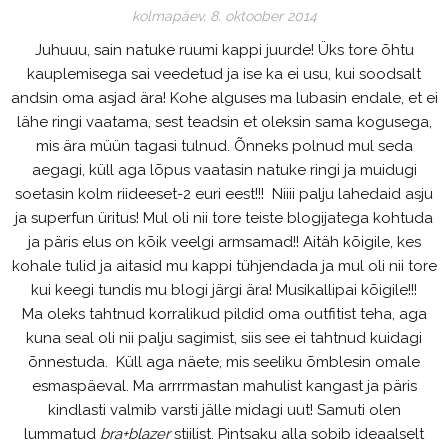
kolmapäev, 8. oktoober 2014
Juhuuu, sain natuke ruumi kappi juurde! Üks tore õhtu
kauplemisega sai veedetud ja ise ka ei usu, kui soodsalt
andsin oma asjad ära! Kohe alguses ma lubasin endale, et ei
lähe ringi vaatama, sest teadsin et oleksin sama kogusega,
mis ära müün tagasi tulnud. Õnneks polnud mul seda
aegagi, küll aga lõpus vaatasin natuke ringi ja muidugi
soetasin kolm riideeset-2 euri eest!!! Niiii palju lahedaid asju
ja superfun üritus! Mul oli nii tore teiste blogijatega kohtuda
ja päris elus on kõik veelgi armsamad!! Aitäh kõigile, kes
kohale tulid ja aitasid mu kappi tühjendada ja mul oli nii tore
kui keegi tundis mu blogi järgi ära! Musikallipai kõigile!!!
Ma oleks tahtnud korralikud pildid oma outfitist teha, aga
kuna seal oli nii palju sagimist, siis see ei tahtnud kuidagi
õnnestuda. Küll aga näete, mis seeliku õmblesin omale
esmaspäeval. Ma arrrrmastan mahulist kangast ja päris
kindlasti valmib varsti jälle midagi uut! Samuti olen
lummatud
bra
+blazer
stiilist. Pintsaku alla sobib ideaalselt