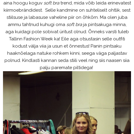
aina hoogu koguv
soft bra
trend, mida võib leida erinevatest
kiirmoebrändidest. Selle kandmine on suhteliselt ohtlik, sest
stiilsuse ja labasuse vaheline piir on õhkõrn. Ma olen juba
ammu tahtnud kuhugi oma
soft bra
ja pintsakuga minna,
aga kuidagi pole sobivat üritust olnud. Õnneks varsti tuleb
Tallinn Fashion Week ka! Eile aga otsustasin selle outfiti
kodust välja viia ja usun et õnnestus! Panin pintsaku
haaknõelaga natuke rohkem kinni, seega väga paljastav
polnud. Kindlasti kannan seda stiili veel ning siis naasen siia
palju paremate piltidega!