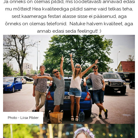
Ja õnneks on olemas pildid, mis loodetavasti annavad edasi
mu mõtteid! Hea kvaliteediga pildid saime vaid telkas teha,
sest kaameraga festari alasse sisse ei pääsenud, aga
õnneks on olemas telefonid. Natuke halvem kvaliteet, aga
annab edasi seda feelingut! :)
Photo - Liisa Põder