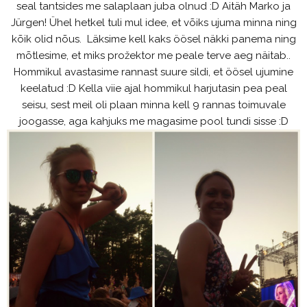
seal tantsides me salaplaan juba olnud :D Aitäh Marko ja
Jürgen! Ühel hetkel tuli mul idee, et võiks ujuma minna ning
kõik olid nõus. Läksime kell kaks öösel näkki panema ning
mõtlesime, et miks prožektor me peale terve aeg näitab..
Hommikul avastasime rannast suure sildi, et öösel ujumine
keelatud :D Kella viie ajal hommikul harjutasin pea peal
seisu, sest meil oli plaan minna kell 9 rannas toimuvale
joogasse, aga kahjuks me magasime pool tundi sisse :D