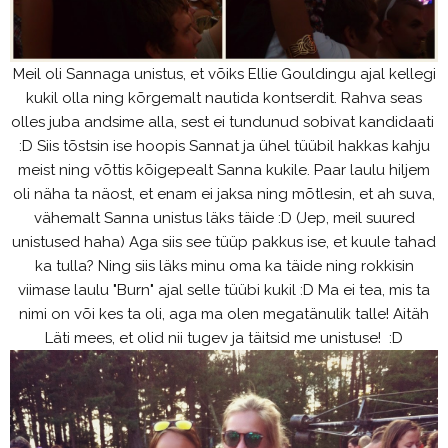
Meil oli Sannaga unistus, et võiks Ellie Gouldingu ajal kellegi
kukil olla ning kõrgemalt nautida kontserdit. Rahva seas
olles juba andsime alla, sest ei tundunud sobivat kandidaati
:D Siis tõstsin ise hoopis Sannat ja ühel tüübil hakkas kahju
meist ning võttis kõigepealt Sanna kukile. Paar laulu hiljem
oli näha ta näost, et enam ei jaksa ning mõtlesin, et ah suva,
vähemalt Sanna unistus läks täide :D (Jep, meil suured
unistused haha) Aga siis see tüüp pakkus ise, et kuule tahad
ka tulla? Ning siis läks minu oma ka täide ning rokkisin
viimase laulu "Burn" ajal selle tüübi kukil :D Ma ei tea, mis ta
nimi on või kes ta oli, aga ma olen megatänulik talle! Aitäh
Läti mees, et olid nii tugev ja täitsid me unistuse! :D