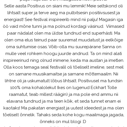
Selle aasta Positivus on siiani mu lemmik! Meie seltskond oli
lihtsalt super ja terve aeg ma pulbitsesin positiivsusest ja
energiast! See festival inspireerib mind nii palju! Magasin iga
öö vaid mõne tunni ja ma polnud kordagi väsinud. Viimased
paar nädalat olen ma üldse tundnud end superhästi. Ma
olen oma elus teinud paar suuremat muudatust ja eelkõige
oma suhtumise osas. Võib-olla mu suurepärane Sanna on
mulle veel rohkem hoogu juurde andnud. Ta on mind alati
inspireerinud ning olnud inimene, keda ma austan ja imetlen.
Olla koos temaga seal festivalil oli tõeliselt imeline, sest meil
on sarnane muusikamaitse ja sarnane mõttemaailm. Nii
lihtne oli ja uskumatult lõbus lihtsalt. Positivusel ma tundsin
100% oma kohalolekut (kes on lugenud Eckhart Tolle
raamatut, teab millest räägin) ja ma pole end ammu nii
elavana tundnud ja ma teen kõik, et seda tunnet enam ei
kaotaks! Ma pakatan energiast ja uutest ideedest ja ma olen
tõeliselt õnnelik. Tahaks seda kohe kogu maailmaga jagada,
õnneks on mul blogi :D