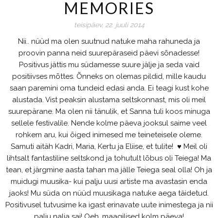
MEMORIES
teisipäev, 22. juuli 2014
Nii.. nüüd ma olen suutnud natuke maha rahuneda ja
proovin panna neid suurepäraseid päevi sõnadesse!
Positivus jättis mu südamesse suure jälje ja seda vaid
positiivses mõttes. Õnneks on olemas pildid, mille kaudu
saan paremini oma tundeid edasi anda. Ei teagi kust kohe
alustada. Vist peaksin alustama seltskonnast, mis oli meil
suurepärane. Ma olen nii tänulik, et Sanna tuli koos minuga
sellele festivalile. Nende kolme päeva jooksul saime veel
rohkem aru, kui õiged inimesed me teineteisele oleme.
Samuti aitäh Kadri, Maria, Kertu ja Eliise, et tulite!
♥
Meil oli
lihtsalt fantastiline seltskond ja tohutult lõbus oli Teiega! Ma
tean, et järgmine aasta tahan ma jälle Teiega seal olla! Oh ja
muidugi muusika- kui palju uusi artiste ma avastasin enda
jaoks! Mu süda on nüüd muusikaga natuke aega täidetud.
Positivusel tutvusime ka igast erinavate uute inimestega ja nii
palju nalja sai! Oeh, maagilised kolm päeva!