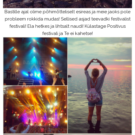
Bastille ajal olime põhimõtteliselt esireas ja meie jaoks pole
probleem rokkida mudas! Sellised asjad teevadki festivalist
festivali! Ela hetkes ja lihtsalt naudi! Külastage Positivus
festivali ja Te ei kahetse!