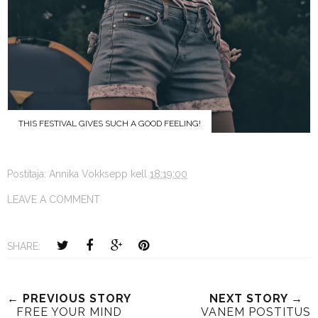
THIS FESTIVAL GIVES SUCH A GOOD FEELING!
Postitaja:
Annika Vokksepp
kell
18:19:00
LEAVE A COMMENT
SHARE:
← PREVIOUS STORY
NEXT STORY →
FREE YOUR MIND
VANEM POSTITUS