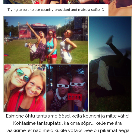
Trying to be like our country president and make a selfie :D
Esimene õhtu tantsisime öösel kella kolmeni ja mitte vähe!
Kohtasime tantsuplatsil ka oma sõpru, kelle me ära
rääkisime, et nad meid kukile võtaks. See oli pikemat aega