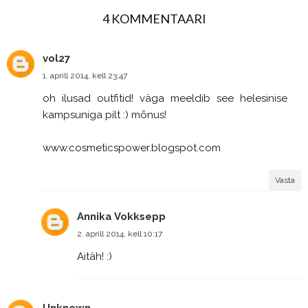
4 KOMMENTAARI
vol27
1. aprill 2014, kell 23:47
oh ilusad outfitid! väga meeldib see helesinise
kampsuniga pilt :) mõnus!
www.cosmeticspower.blogspot.com
Vasta
Annika Vokksepp
2. aprill 2014, kell 10:17
Aitäh! :)