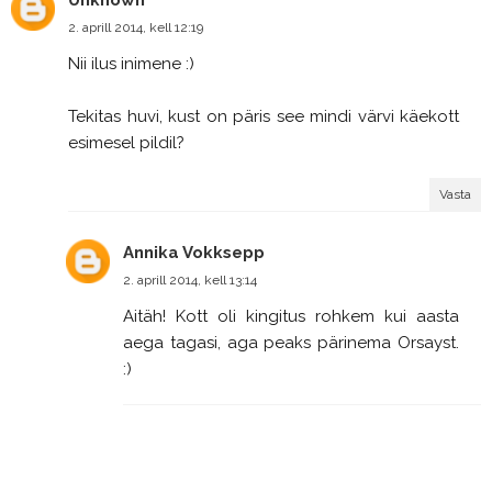
Unknown
2. aprill 2014, kell 12:19
Nii ilus inimene :)
Tekitas huvi, kust on päris see mindi värvi käekott
esimesel pildil?
Vasta
Annika Vokksepp
2. aprill 2014, kell 13:14
Aitäh! Kott oli kingitus rohkem kui aasta
aega tagasi, aga peaks pärinema Orsayst.
:)