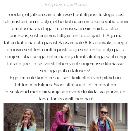
teisipäev, 1. aprill 2014
Loodan, et jätkan sama aktiivselt outfiti postitustega, sest
tellimustöid on nii palju, et hetkel näen oma kõiki vabu päevi
õmblusmasina taga. Tulemusi saan siin näidata alles
juunikuus, sest enamus tellijaid on lõpetajad. :) Aga ma
lähen kahe nädala pärast Saksamaale 8-ks päevaks, seega
proovin seal teha outfiti postitusi ja seal on ka palju palju
soojem juba, seega baleriinade ja kontsakatega saab ringi
tatsata, jee! Ja siis varsti lähen veel soojemasse kliimasse,
see aga jääb üllatuseks!
Ega ilma üle kurta ei saa, sest kõik allolevad pildid on
tehtud märtsikuus. Siiani üllatunud, et ilmataat on
otsustanud meile nii varajase kevade kinkida, väljaarvatud
täna- tänks aprill, hea nali!