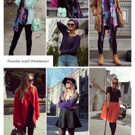
Favorite scarf! (Moetänav)