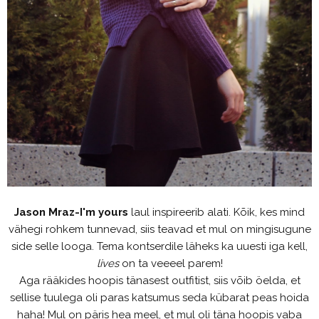
Jason Mraz-I'm yours
laul inspireerib alati. Kõik, kes mind
vähegi rohkem tunnevad, siis teavad et mul on mingisugune
side selle looga. Tema kontserdile läheks ka uuesti iga kell,
lives
on ta veeeel parem!
Aga rääkides hoopis tänasest outfitist, siis võib öelda, et
sellise tuulega oli paras katsumus seda kübarat peas hoida
haha! Mul on päris hea meel, et mul oli täna hoopis vaba