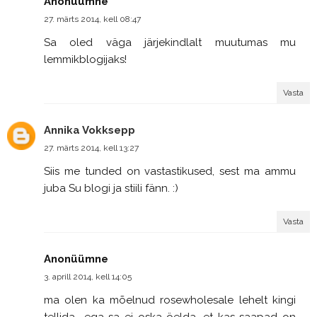
Anonüümne
27. märts 2014, kell 08:47
Sa oled väga järjekindlalt muutumas mu
lemmikblogijaks!
Vasta
Annika Vokksepp
27. märts 2014, kell 13:27
Siis me tunded on vastastikused, sest ma ammu
juba Su blogi ja stiili fänn. :)
Vasta
Anonüümne
3. aprill 2014, kell 14:05
ma olen ka mõelnud rosewholesale lehelt kingi
tellida.. ega sa ei oska öelda, et kas saapad on