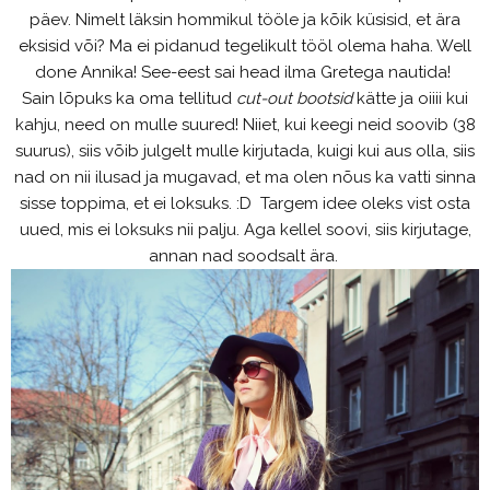
päev. Nimelt läksin hommikul tööle ja kõik küsisid, et ära
eksisid või? Ma ei pidanud tegelikult tööl olema haha. Well
done Annika! See-eest sai head ilma Gretega nautida!
Sain lõpuks ka oma tellitud
cut-out bootsid
kätte ja oiiii kui
kahju, need on mulle suured! Niiet, kui keegi neid soovib (38
suurus), siis võib julgelt mulle kirjutada, kuigi kui aus olla, siis
nad on nii ilusad ja mugavad, et ma olen nõus ka vatti sinna
sisse toppima, et ei loksuks. :D Targem idee oleks vist osta
uued, mis ei loksuks nii palju. Aga kellel soovi, siis kirjutage,
annan nad soodsalt ära.