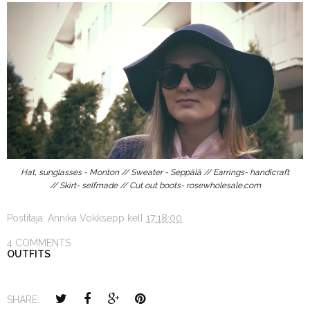
Hat, sunglasses - Monton // Sweater - Seppälä // Earrings- handicraft
// Skirt- selfmade // Cut out boots- rosewholesale.com
Postitaja:
Annika Vokksepp
kell
17:18:00
4 COMMENTS
OUTFITS
SHARE: