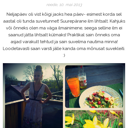
reede, 10. mai 2013
Neljapäev oli vist kõigi jaoks hea päev- esimest korda sel
aastal oli tunda suvetunnet! Suurepärane ilm lihtsalt. Kahjuks
või õnneks olen ma väga ilmainimene, seega selline ilm ei
saanud jätta lihtsalt külmaks! Praktikal sain õnneks oma
asjad varakult tehtud ja sain suveilma nautima minna!
Loodetavasti saan varsti jälle kanda oma mõnusat suvekleiti.
:)