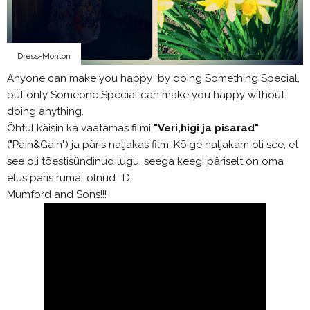
Dress-Monton
Anyone can make you happy by doing Something Special,
but only Someone Special can make you happy without
doing anything.
Õhtul käisin ka vaatamas filmi
"Veri,higi ja pisarad"
("Pain&Gain") ja päris naljakas film. Kõige naljakam oli see, et
see oli tõestisündinud lugu, seega keegi päriselt on oma
elus päris rumal olnud. :D
Mumford and Sons!!!